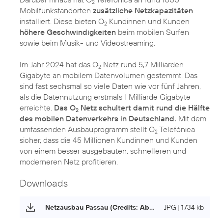
2
Mobilfunkstandorten
zusätzliche Netzkapazitäten
installiert. Diese bieten O
Kundinnen und Kunden
2
höhere Geschwindigkeiten
beim mobilen Surfen
sowie beim Musik- und Videostreaming.
Im Jahr 2024 hat das O
Netz rund 5,7 Milliarden
2
Gigabyte an mobilem Datenvolumen gestemmt. Das
sind fast sechsmal so viele Daten wie vor fünf Jahren,
als die Datennutzung erstmals 1 Milliarde Gigabyte
erreichte.
Das O
Netz schultert damit rund die Hälfte
2
des mobilen Datenverkehrs in Deutschland.
Mit dem
umfassenden Ausbauprogramm stellt O
Telefónica
2
sicher, dass die 45 Millionen Kundinnen und Kunden
von einem besser ausgebauten, schnelleren und
moderneren Netz profitieren.
Downloads
Netzausbau Passau (Credits: Abel Mobilfunk)
JPG | 1734 kb