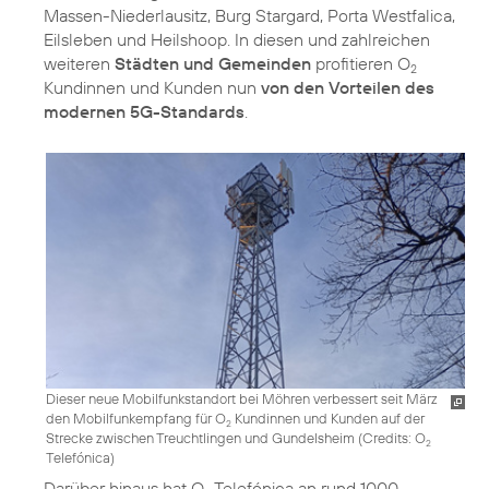
Massen-Niederlausitz, Burg Stargard, Porta Westfalica,
Eilsleben und Heilshoop. In diesen und zahlreichen
weiteren
Städten und Gemeinden
profitieren O
2
Kundinnen und Kunden nun
von den Vorteilen des
modernen 5G-Standards
.
Dieser neue Mobilfunkstandort bei Möhren verbessert seit März
den Mobilfunkempfang für O
Kundinnen und Kunden auf der
2
Strecke zwischen Treuchtlingen und Gundelsheim (
Credits: O
2
Telefónica
)
Darüber hinaus hat O
Telefónica an rund 1000