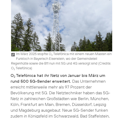
Im März 2025 stopfte O
Telefónica mit einem neuen Masten ein
2
Funkloch in Bayerisch Eisenstein, wo der Gemeindeteil
Regenhütte sowie die B11 nun mit 5G und 4G versorgt sind (
Credits:
O
Telefónica
)
2
O
Telefónica hat ihr Netz von Januar bis März um
2
rund 500 5G-Sender erweitert.
Das Unternehmen
erreicht mittlerweile mehr als 97 Prozent der
Bevölkerung mit 5G. Die Netztechniker haben das 5G-
Netz in zahlreichen Großstädten wie Berlin, München,
Köln, Frankfurt am Main, Bremen, Düsseldorf, Leipzig
und Magdeburg ausgebaut. Neue 5G-Sender funken
zudem in Königsfeld im Schwarzwald, Bad Staffelstein,