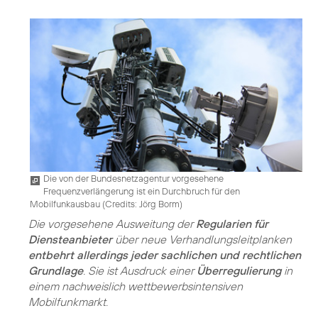
Die von der Bundesnetzagentur vorgesehene
Frequenzverlängerung ist ein Durchbruch für den
Mobilfunkausbau (
Credits: Jörg Borm
)
Die vorgesehene Ausweitung der
Regularien für
Diensteanbieter
über neue Verhandlungsleitplanken
entbehrt allerdings jeder sachlichen und rechtlichen
Grundlage
. Sie ist Ausdruck einer
Überregulierung
in
einem nachweislich wettbewerbsintensiven
Mobilfunkmarkt.