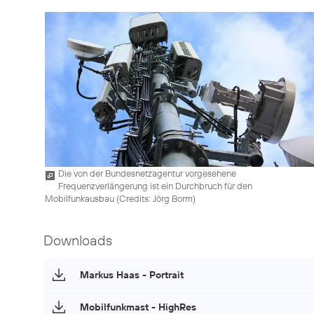
Die von der Bundesnetzagentur vorgesehene
Frequenzverlängerung ist ein Durchbruch für den
Mobilfunkausbau (
Credits: Jörg Borm
)
Downloads
Markus Haas - Portrait
Mobilfunkmast - HighRes