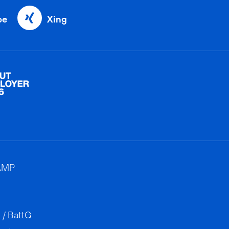
be
Xing
AMP
 / BattG