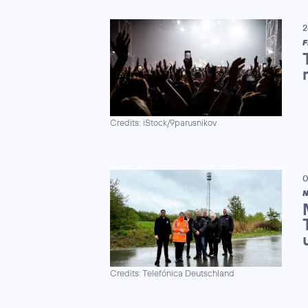
2
F
Credits: iStock/9parusnikov
0
N
Credits: Telefónica Deutschland