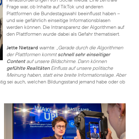
Frage war, ob Inhalte auf TikTok und anderen
Plattformen die Bundestagswahl beeinflusst haben –
und wie gefährlich einseitige Informationsblasen
werden können. Die Intransparenz der Algorithmen auf
den Plattformen wurde dabei als Gefahr thematisiert.
Jette Nietzard
warnte:
„Gerade durch die Algorithmen
der Plattformen kommt
schnell sehr einseitiger
Content
auf unsere Bildschirme. Dann können
gefühlte Realitäten
Einfluss auf unsere politische
Meinung haben, statt eine breite Informationslage. Aber
ig sei auch, welchen Bildungsstand jemand habe oder ob