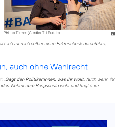
Philipp Türmer (
Credits: Till Budde
)
 dass ich für mich selber einen Faktencheck durchführe,
ein, auch ohne Wahlrecht
en:
„
Sagt den Politiker:innen, was ihr wollt.
Auch wenn ihr
Landes. Nehmt eure Bringschuld wahr und tragt eure