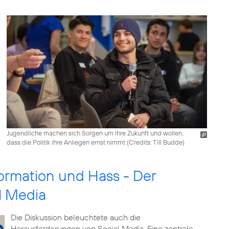
Jugendliche machen sich Sorgen um ihre Zukunft und wollen,
dass die Politik ihre Anliegen ernst nimmt (
Credits: Till Budde
)
ormation und Hass - Der
l Media
Die Diskussion beleuchtete auch die
Herausforderungen von Social Media. Eine zentrale