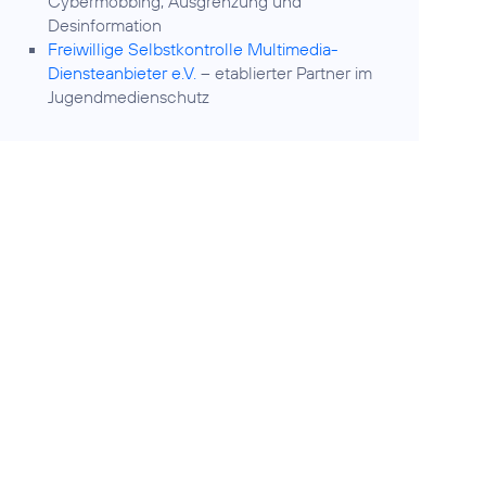
Cybermobbing, Ausgrenzung und
Desinformation
Freiwillige Selbstkontrolle Multimedia-
Diensteanbieter e.V.
– etablierter Partner im
Jugendmedienschutz