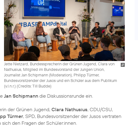
Jette Nietzard, Bundessprecherin der Grünen Jugend, Clara von
Nathusius, Mitglied im Bundesvorstand der Jungen Union,
Journalist Jan Schipmann (Moderation), Philipp Türmer,
Bundesvorsitzender der Jusos und ein Schüler aus dem Publikum
(v.l.n.r.) (
Credits: Till Budde
)
ete
Jan Schipmann
die Diskussionsrunde ein.
erin der Grünen Jugend,
Clara Nathusius
, CDU/CSU,
ipp Türmer
, SPD, Bundesvorsitzender der Jusos vertraten
n sich den Fragen der Schüler:innen.