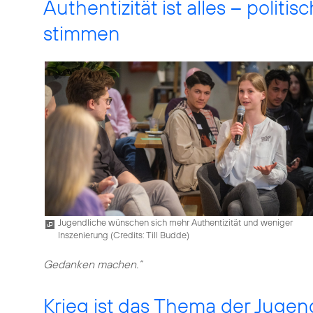
Authentizität ist alles – polit
stimmen
Jugendliche wünschen sich mehr Authentizität und weniger
Inszenierung (
Credits: Till Budde
)
Gedanken machen.“
Krieg ist das Thema der Jugen