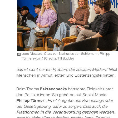
Jette Nietzard, Clara von Nathusius, Jan Schipmann, Philipp
Türmer (v.l.n.r.) (
Credits: Till Budde
)
das ist nicht nur ein Problem der sozialen Medien.“
Wicht
Menschen in Armut lebten und Existenzängste hätten.
Beim Thema
Faktenchecks
herrschte Einigkeit unter
den Politiker:innen: Sie gehören auf Social Media.
Philipp Türmer
:
„Es ist Aufgabe des Bundestags oder
der Gesetzgebung, dafür zu sorgen, dass auch die
Plattformen in die Verantwortung gezogen werden
,
dass da nicht alles verbreitet werden kann. Es muss