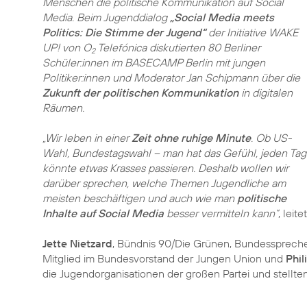
Menschen die politische Kommunikation auf Social
Media. Beim Jugenddialog
„Social Media meets
Politics: Die Stimme der Jugend“
der Initiative WAKE
UP! von O
Telefónica diskutierten 80 Berliner
2
Schüler:innen im BASECAMP Berlin mit jungen
Politiker:innen und Moderator Jan Schipmann über die
Zukunft der politischen Kommunikation
in digitalen
Räumen.
„Wir leben in einer
Zeit ohne ruhige Minute
. Ob US-
Wahl, Bundestagswahl – man hat das Gefühl, jeden Tag
könnte etwas Krasses passieren. Deshalb wollen wir
darüber sprechen, welche Themen Jugendliche am
meisten beschäftigen und auch wie man
politische
Inhalte auf Social Media
besser vermitteln kann“
, leit
Jette Nietzard
, Bündnis 90/Die Grünen, Bundessprech
Mitglied im Bundesvorstand der Jungen Union und
Phil
die Jugendorganisationen der großen Partei und stellte