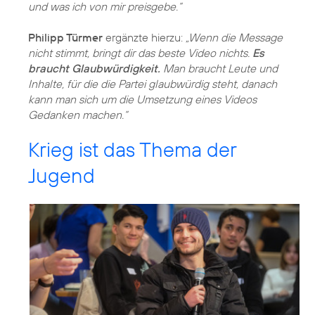
und was ich von mir preisgebe.“
Philipp Türmer
ergänzte hierzu:
„Wenn die Message
nicht stimmt, bringt dir das beste Video nichts.
Es
braucht Glaubwürdigkeit.
Man braucht Leute und
Inhalte, für die die Partei glaubwürdig steht, danach
kann man sich um die Umsetzung eines Videos
Gedanken machen.“
Krieg ist das Thema der
Jugend