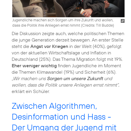
Jugendliche machen sich Sorgen um ihre Zukunft und wollen,
dass die Politik ihre Anliegen ernst nimmt (
Credits: Till Budde
)
Die Diskussion zeigte auch, welche politischen Themen
die junge Generation derzeit bewegen. An erster Stelle
steht die
Angst vor Kriegen
in der Welt (40%), gefolgt
von der aktuellen Wirtschaftslage und Inflation in
Deutschland (25%). Das Thema Migration folgt mit 19%.
Eher weniger wichtig
finden Jugendliche im Moment
die Themen Klimawandel (19%) und Sicherheit (6%).
„Wir machen uns
Sorgen um unsere Zukunft
und
wollen, dass die Politik unsere Anliegen ernst nimmt“
,
erklärt ein Schüler.
Zwischen Algorithmen,
Desinformation und Hass -
Der Umgang der Jugend mit