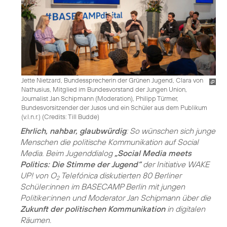
Jette Nietzard, Bundessprecherin der Grünen Jugend, Clara von
Nathusius, Mitglied im Bundesvorstand der Jungen Union,
Journalist Jan Schipmann (Moderation), Philipp Türmer,
Bundesvorsitzender der Jusos und ein Schüler aus dem Publikum
(v.l.n.r.) (
Credits: Till Budde
)
Ehrlich, nahbar, glaubwürdig
: So wünschen sich junge
Menschen die politische Kommunikation auf Social
Media. Beim Jugenddialog
„Social Media meets
Politics: Die Stimme der Jugend“
der Initiative WAKE
UP! von O
Telefónica diskutierten 80 Berliner
2
Schüler:innen im BASECAMP Berlin mit jungen
Politiker:innen und Moderator Jan Schipmann über die
Zukunft der politischen Kommunikation
in digitalen
Räumen.