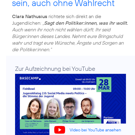
sein, auch ohne Wahlrecht
Clara Nathusius
richtete sich direkt an die
Jugendlichen:
„
Sagt den Politiker:innen, was ihr wollt.
Auch wenn ihr noch nicht wählen dürft. Ihr seid
Bürger:innen dieses Landes. Nehmt eure Bringschuld
wahr und tragt eure Wünsche, Ängste und Sorgen an
die Politiker:innen.“
Zur Aufzeichnung bei YouTube
Video bei YouTube ansehen