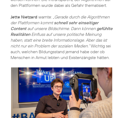
den Plattformen wurde dabei als Gefahr thematisiert.
Jette Nietzard
warnte:
„Gerade durch die Algorithmen
der Plattformen kommt
schnell sehr einseitiger
Content
auf unsere Bildschirme. Dann können
gefühlte
Realitäten
Einfluss auf unsere politische Meinung
haben, statt eine breite Informationslage. Aber das ist
nicht nur ein Problem der sozialen Medien.“
Wichtig sei
auch, welchen Bildungsstand jemand habe oder ob
Menschen in Armut lebten und Existenzängste hätten.