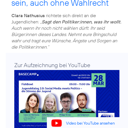
sein, auch ohne Wahlrecht
Clara Nathusius
richtete sich direkt an die
Jugendlichen:
„
Sagt den Politiker:innen, was ihr wollt.
Auch wenn ihr noch nicht wählen dürft. Ihr seid
Bürger:innen dieses Landes. Nehmt eure Bringschuld
wahr und tragt eure Wünsche, Ängste und Sorgen an
die Politiker:innen.“
Zur Aufzeichnung bei YouTube
Video bei YouTube ansehen