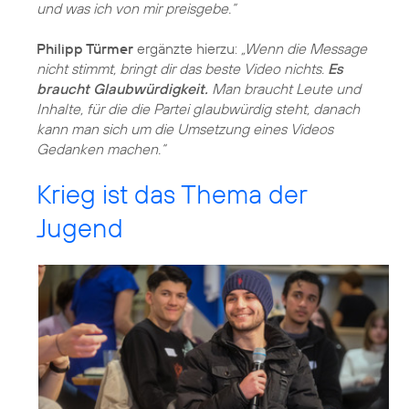
und was ich von mir preisgebe.“
Philipp Türmer
ergänzte hierzu:
„Wenn die Message
nicht stimmt, bringt dir das beste Video nichts.
Es
braucht Glaubwürdigkeit.
Man braucht Leute und
Inhalte, für die die Partei glaubwürdig steht, danach
kann man sich um die Umsetzung eines Videos
Gedanken machen.“
Krieg ist das Thema der
Jugend