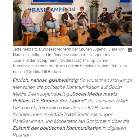
Jette Nietzard, Bundessprecherin der Grünen Jugend, Clara von
Nathusius, Mitglied im Bundesvorstand der Jungen Union,
Journalist Jan Schipmann (Moderation), Philipp Türmer,
Bundesvorsitzender der Jusos und ein Schüler aus dem Publikum
(v.l.n.r.) (
Credits: Till Budde
)
Ehrlich, nahbar, glaubwürdig
: So wünschen sich junge
Menschen die politische Kommunikation auf Social
Media. Beim Jugenddialog
„Social Media meets
Politics: Die Stimme der Jugend“
der Initiative WAKE
UP! von O
Telefónica diskutierten 80 Berliner
2
Schüler:innen im BASECAMP Berlin mit jungen
Politiker:innen und Moderator Jan Schipmann über die
Zukunft der politischen Kommunikation
in digitalen
Räumen.