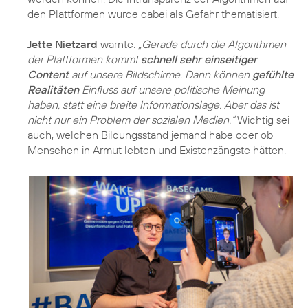
den Plattformen wurde dabei als Gefahr thematisiert.
Jette Nietzard
warnte:
„Gerade durch die Algorithmen
der Plattformen kommt
schnell sehr einseitiger
Content
auf unsere Bildschirme. Dann können
gefühlte
Realitäten
Einfluss auf unsere politische Meinung
haben, statt eine breite Informationslage. Aber das ist
nicht nur ein Problem der sozialen Medien.“
Wichtig sei
auch, welchen Bildungsstand jemand habe oder ob
Menschen in Armut lebten und Existenzängste hätten.