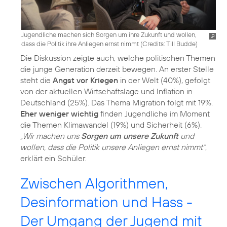
Jugendliche machen sich Sorgen um ihre Zukunft und wollen,
dass die Politik ihre Anliegen ernst nimmt (
Credits: Till Budde
)
Die Diskussion zeigte auch, welche politischen Themen
die junge Generation derzeit bewegen. An erster Stelle
steht die
Angst vor Kriegen
in der Welt (40%), gefolgt
von der aktuellen Wirtschaftslage und Inflation in
Deutschland (25%). Das Thema Migration folgt mit 19%.
Eher weniger wichtig
finden Jugendliche im Moment
die Themen Klimawandel (19%) und Sicherheit (6%).
„Wir machen uns
Sorgen um unsere Zukunft
und
wollen, dass die Politik unsere Anliegen ernst nimmt“
,
erklärt ein Schüler.
Zwischen Algorithmen,
Desinformation und Hass -
Der Umgang der Jugend mit