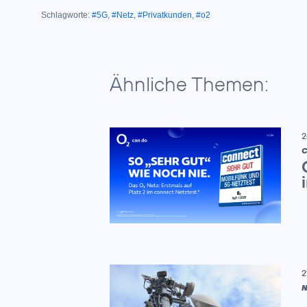
Schlagworte:
#5G
,
#Netz
,
#Privatkunden
,
#o2
Ähnliche Themen:
2
C
2
N