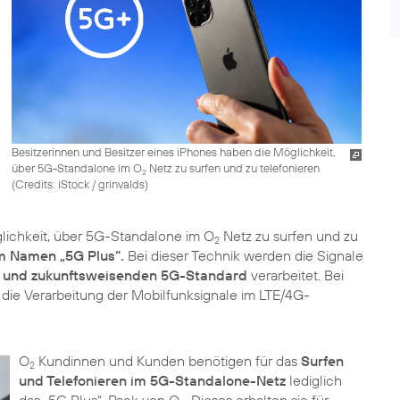
Besitzerinnen und Besitzer eines iPhones haben die Möglichkeit,
über 5G-Standalone im O
Netz zu surfen und zu telefonieren
2
(
Credits: iStock / grinvalds
)
ichkeit, über 5G-Standalone im O
Netz zu surfen und zu
2
m Namen „5G Plus“.
Bei dieser Technik werden die Signale
und zukunftsweisenden 5G-Standard
verarbeitet. Bei
die Verarbeitung der Mobilfunksignale im LTE/4G-
O
Kundinnen und Kunden benötigen für das
Surfen
2
und Telefonieren im 5G-Standalone-Netz
lediglich
das „5G Plus“-Pack von O
. Dieses erhalten sie für