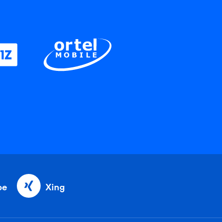
be
Xing