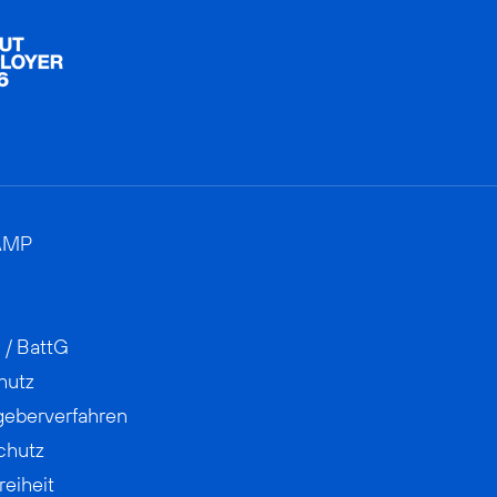
AMP
 / BattG
hutz
geberverfahren
chutz
reiheit