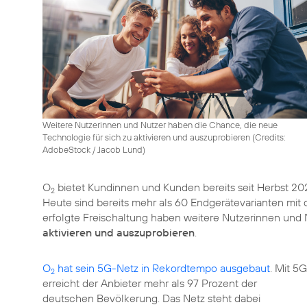
Weitere Nutzerinnen und Nutzer haben die Chance, die neue
Technologie für sich zu aktivieren und auszuprobieren (
Credits:
AdobeStock / Jacob Lund
)
O
bietet Kundinnen und Kunden bereits seit Herbst 2
2
Heute sind bereits mehr als 60 Endgerätevarianten mit
erfolgte Freischaltung haben weitere Nutzerinnen und
aktivieren und auszuprobieren
.
O
hat sein 5G-Netz in Rekordtempo ausgebaut
. Mit 5G
2
erreicht der Anbieter mehr als 97 Prozent der
deutschen Bevölkerung. Das Netz steht dabei