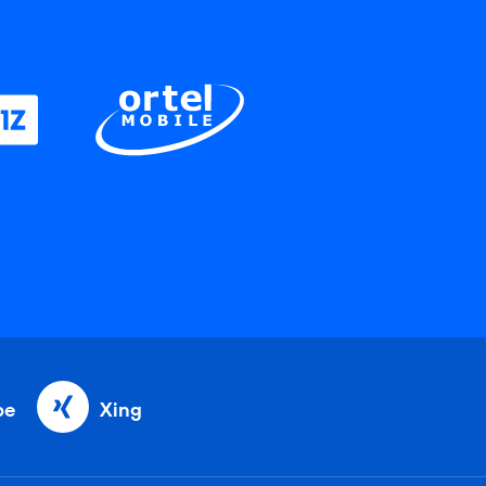
be
Xing