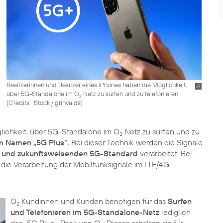
Besitzerinnen und Besitzer eines iPhones haben die Möglichkeit,
über 5G-Standalone im O
Netz zu surfen und zu telefonieren
2
(
Credits: iStock / grinvalds
)
ichkeit, über 5G-Standalone im O
Netz zu surfen und zu
2
m Namen „5G Plus“.
Bei dieser Technik werden die Signale
und zukunftsweisenden 5G-Standard
verarbeitet. Bei
die Verarbeitung der Mobilfunksignale im LTE/4G-
O
Kundinnen und Kunden benötigen für das
Surfen
2
und Telefonieren im 5G-Standalone-Netz
lediglich
das „5G Plus“-Pack von O
. Dieses erhalten sie für