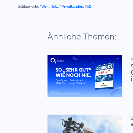
Schlagworte:
#5G
,
#Netz
,
#Privatkunden
,
#o2
Ähnliche Themen:
2
C
2
N