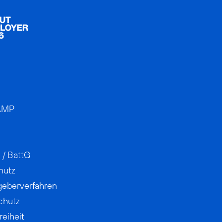
AMP
 / BattG
hutz
geberverfahren
chutz
reiheit