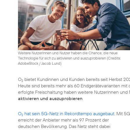
Weitere Nutzerinnen und Nutzer haben die Chance, die neue
Technologie für sich zu aktivieren und auszuprobieren (
Credits:
AdobeStock / Jacob Lund
)
O
bietet Kundinnen und Kunden bereits seit Herbst 2
2
Heute sind bereits mehr als 60 Endgerätevarianten mit
erfolgte Freischaltung haben weitere Nutzerinnen und
aktivieren und auszuprobieren
.
O
hat sein 5G-Netz in Rekordtempo ausgebaut
. Mit 5G
2
erreicht der Anbieter mehr als 97 Prozent der
deutschen Bevölkerung. Das Netz steht dabei