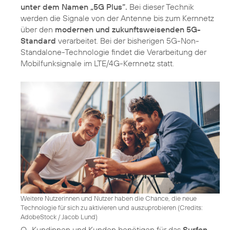
unter dem Namen „5G Plus“.
Bei dieser Technik
werden die Signale von der Antenne bis zum Kernnetz
über den
modernen und zukunftsweisenden 5G-
Standard
verarbeitet. Bei der bisherigen 5G-Non-
Standalone-Technologie findet die Verarbeitung der
Mobilfunksignale im LTE/4G-Kernnetz statt.
Weitere Nutzerinnen und Nutzer haben die Chance, die neue
Technologie für sich zu aktivieren und auszuprobieren (
Credits:
AdobeStock / Jacob Lund
)
O
Kundinnen und Kunden benötigen für das
Surfen