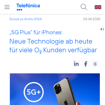
Zurück zu Archiv 2024
03.04.2025
„5G Plus“ für iPhones:
Neue Technologie ab heute
für viele O
Kunden verfügbar
2