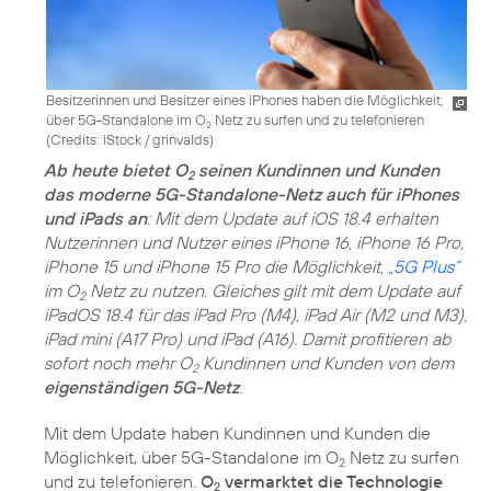
Besitzerinnen und Besitzer eines iPhones haben die Möglichkeit,
über 5G-Standalone im O
Netz zu surfen und zu telefonieren
2
(
Credits: iStock / grinvalds
)
Ab heute bietet O
seinen Kundinnen und Kunden
2
das moderne 5G-Standalone-Netz auch für iPhones
und iPads an
: Mit dem Update auf iOS 18.4 erhalten
Nutzerinnen und Nutzer eines iPhone 16, iPhone 16 Pro,
iPhone 15 und iPhone 15 Pro die Möglichkeit,
„5G Plus“
im O
Netz zu nutzen. Gleiches gilt mit dem Update auf
2
iPadOS 18.4 für das iPad Pro (M4), iPad Air (M2 und M3),
iPad mini (A17 Pro) und iPad (A16). Damit profitieren ab
sofort noch mehr O
Kundinnen und Kunden von dem
2
eigenständigen 5G-Netz
.
Mit dem Update haben Kundinnen und Kunden die
Möglichkeit, über 5G-Standalone im O
Netz zu surfen
2
und zu telefonieren.
O
vermarktet die Technologie
2