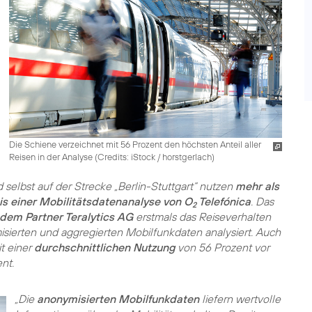
Die Schiene verzeichnet mit 56 Prozent den höchsten Anteil aller
Reisen in der Analyse (
Credits: iStock / horstgerlach
)
d selbst auf der Strecke „Berlin-Stuttgart“ nutzen
mehr als
is einer Mobilitätsdatenanalyse von O
Telefónica
. Das
2
dem Partner Teralytics AG
erstmals das Reiseverhalten
sierten und aggregierten Mobilfunkdaten analysiert. Auch
t einer
durchschnittlichen Nutzung
von 56 Prozent vor
nt.
„Die
anonymisierten Mobilfunkdaten
liefern wertvolle