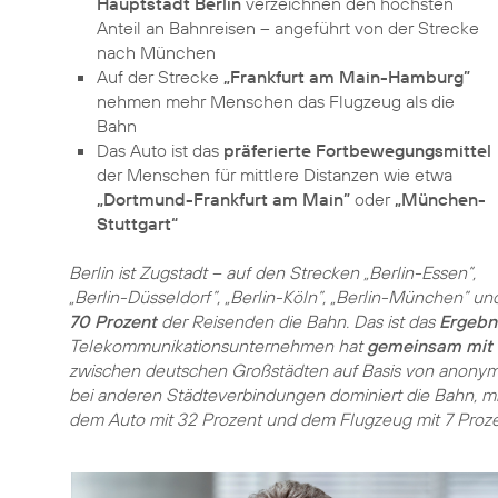
Hauptstadt Berlin
verzeichnen den höchsten
Anteil an Bahnreisen – angeführt von der Strecke
nach München
Auf der Strecke
„Frankfurt am Main-Hamburg”
nehmen mehr Menschen das Flugzeug als die
Bahn
Das Auto ist das
präferierte Fortbewegungsmittel
der Menschen für mittlere Distanzen wie etwa
„Dortmund-Frankfurt am Main”
oder
„München-
Stuttgart“
Berlin ist Zugstadt – auf den Strecken „Berlin-Essen”,
„Berlin-Düsseldorf”, „Berlin-Köln”, „Berlin-München” un
70 Prozent
der Reisenden die Bahn. Das ist das
Ergebn
Telekommunikationsunternehmen hat
gemeinsam mit 
zwischen deutschen Großstädten auf Basis von anonymi
bei anderen Städteverbindungen dominiert die Bahn, mi
dem Auto mit 32 Prozent und dem Flugzeug mit 7 Proze