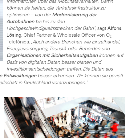
Informationen über das Mobilitätsverhalten. Damit
können sie helfen, die Verkehrsinfrastruktur zu
optimieren – von der
Modernisierung der
Autobahnen
bis hin zu den
Hochgeschwindigkeitsstrecken der Bahn”,
sagt
Alfons
Lösing
, Chief Partner & Wholesale Officer von O
2
Telefónica.
„Auch andere Branchen wie Einzelhandel,
Energieversorgung, Touristik oder Behörden und
Organisationen mit Sicherheitsaufgaben
können auf
Basis von digitalen Daten besser planen und
Investitionsentscheidungen treffen. Die Daten aus
he Entwicklungen
besser erkennen. Wir können sie gezielt
llschaft in Deutschland voranzubringen.“