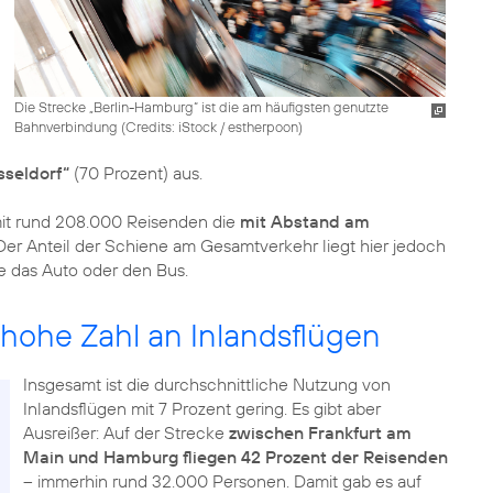
Die Strecke „Berlin-Hamburg“ ist die am häufigsten genutzte
Bahnverbindung (
Credits: iStock / estherpoon
)
sseldorf“
(70 Prozent) aus.
mit rund 208.000 Reisenden die
mit Abstand am
 Der Anteil der Schiene am Gesamtverkehr liegt hier jedoch
e das Auto oder den Bus.
 hohe Zahl an Inlandsflügen
Insgesamt ist die durchschnittliche Nutzung von
Inlandsflügen mit 7 Prozent gering. Es gibt aber
Ausreißer: Auf der Strecke
zwischen Frankfurt am
Main und Hamburg fliegen 42 Prozent der Reisenden
– immerhin rund 32.000 Personen. Damit gab es auf