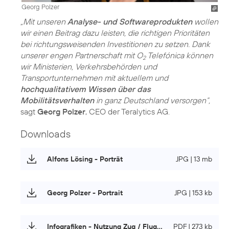
Georg Polzer
„Mit unseren
Analyse- und Softwareprodukten
wollen
wir einen Beitrag dazu leisten, die richtigen Prioritäten
bei richtungsweisenden Investitionen zu setzen. Dank
unserer engen Partnerschaft mit O
Telefónica können
2
wir Ministerien, Verkehrsbehörden und
Transportunternehmen mit aktuellem und
hochqualitativem Wissen über das
Mobilitätsverhalten
in ganz Deutschland versorgen“,
sagt
Georg Polzer
, CEO der Teralytics AG.
Downloads
Alfons Lösing - Porträt
JPG | 13 mb
Georg Polzer - Portrait
JPG | 153 kb
Infografiken - Nutzung Zug / Flugzeug / Auto
PDF | 273 kb