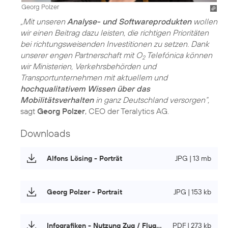
Georg Polzer
„Mit unseren
Analyse- und Softwareprodukten
wollen
wir einen Beitrag dazu leisten, die richtigen Prioritäten
bei richtungsweisenden Investitionen zu setzen. Dank
unserer engen Partnerschaft mit O
Telefónica können
2
wir Ministerien, Verkehrsbehörden und
Transportunternehmen mit aktuellem und
hochqualitativem Wissen über das
Mobilitätsverhalten
in ganz Deutschland versorgen“,
sagt
Georg Polzer
, CEO der Teralytics AG.
Downloads
Alfons Lösing - Porträt
JPG | 13 mb
Georg Polzer - Portrait
JPG | 153 kb
Infografiken - Nutzung Zug / Flugzeug / Auto
PDF | 273 kb