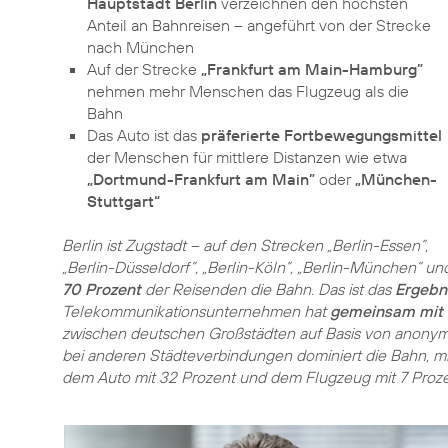
Hauptstadt Berlin
verzeichnen den höchsten
Anteil an Bahnreisen – angeführt von der Strecke
nach München
Auf der Strecke
„Frankfurt am Main-Hamburg”
nehmen mehr Menschen das Flugzeug als die
Bahn
Das Auto ist das
präferierte Fortbewegungsmittel
der Menschen für mittlere Distanzen wie etwa
„Dortmund-Frankfurt am Main”
oder
„München-
Stuttgart“
Berlin ist Zugstadt – auf den Strecken „Berlin-Essen”,
„Berlin-Düsseldorf”, „Berlin-Köln”, „Berlin-München” un
70 Prozent
der Reisenden die Bahn. Das ist das
Ergebn
Telekommunikationsunternehmen hat
gemeinsam mit 
zwischen deutschen Großstädten auf Basis von anonymi
bei anderen Städteverbindungen dominiert die Bahn, mi
dem Auto mit 32 Prozent und dem Flugzeug mit 7 Proze