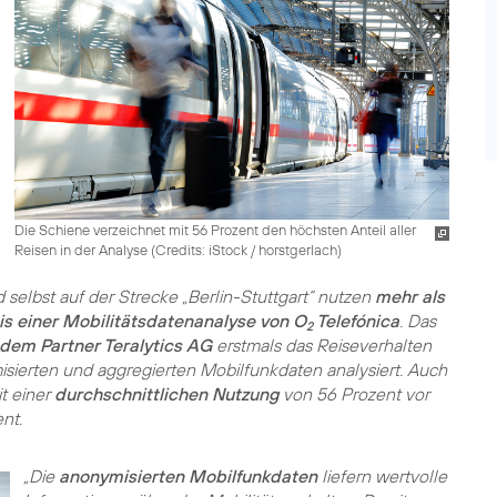
Die Schiene verzeichnet mit 56 Prozent den höchsten Anteil aller
Reisen in der Analyse (
Credits: iStock / horstgerlach
)
d selbst auf der Strecke „Berlin-Stuttgart“ nutzen
mehr als
is einer Mobilitätsdatenanalyse von O
Telefónica
. Das
2
dem Partner Teralytics AG
erstmals das Reiseverhalten
sierten und aggregierten Mobilfunkdaten analysiert. Auch
t einer
durchschnittlichen Nutzung
von 56 Prozent vor
nt.
„Die
anonymisierten Mobilfunkdaten
liefern wertvolle