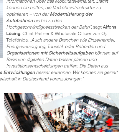
Informationen über das Mobilitätsverhalten. Damit
können sie helfen, die Verkehrsinfrastruktur zu
optimieren – von der
Modernisierung der
Autobahnen
bis hin zu den
Hochgeschwindigkeitsstrecken der Bahn”,
sagt
Alfons
Lösing
, Chief Partner & Wholesale Officer von O
2
Telefónica.
„Auch andere Branchen wie Einzelhandel,
Energieversorgung, Touristik oder Behörden und
Organisationen mit Sicherheitsaufgaben
können auf
Basis von digitalen Daten besser planen und
Investitionsentscheidungen treffen. Die Daten aus
he Entwicklungen
besser erkennen. Wir können sie gezielt
llschaft in Deutschland voranzubringen.“