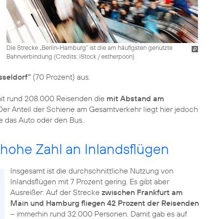
Die Strecke „Berlin-Hamburg“ ist die am häufigsten genutzte
Bahnverbindung (
Credits: iStock / estherpoon
)
sseldorf“
(70 Prozent) aus.
mit rund 208.000 Reisenden die
mit Abstand am
 Der Anteil der Schiene am Gesamtverkehr liegt hier jedoch
e das Auto oder den Bus.
 hohe Zahl an Inlandsflügen
Insgesamt ist die durchschnittliche Nutzung von
Inlandsflügen mit 7 Prozent gering. Es gibt aber
Ausreißer: Auf der Strecke
zwischen Frankfurt am
Main und Hamburg fliegen 42 Prozent der Reisenden
– immerhin rund 32.000 Personen. Damit gab es auf