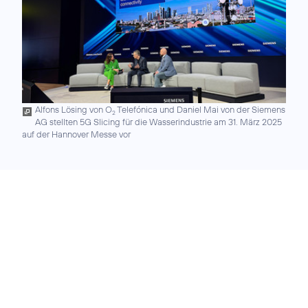
Alfons Lösing von O
Telefónica und Daniel Mai von der Siemens
2
AG stellten 5G Slicing für die Wasserindustrie am 31. März 2025
auf der Hannover Messe vor