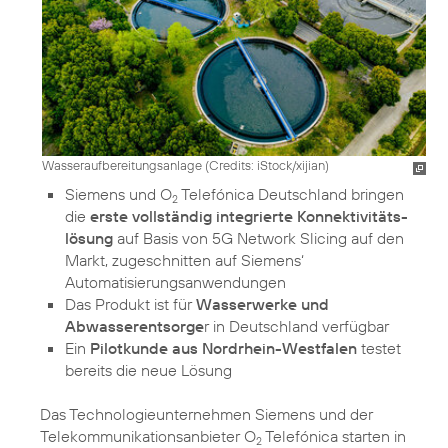
Wasseraufbereitungsanlage (
Credits: iStock/xijian
)
Siemens und O
Telefónica Deutschland bringen
2
die
erste vollständig integrierte Konnektivitäts­
lösung
auf Basis von 5G Network Slicing auf den
Markt, zugeschnitten auf Siemens‘
Automatisierungsanwendungen
Das Produkt ist für
Wasserwerke und
Abwasserentsorge
r in Deutschland verfügbar
Ein
Pilotkunde aus Nordrhein-Westfalen
testet
bereits die neue Lösung
Das Technologieunternehmen Siemens und der
Telekommunikationsanbieter O
Telefónica starten in
2