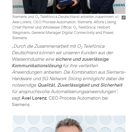
Siemens und O
Telefónica Deutschland arbeiten zusammen, v.l.:
2
Axel Lorenz, CEO Process Automation, Siemens; Alfons Lösing,
Chief Partner und Wholesale Officer, O
Telefónica; Herbert
2
Wegmann, General Manager Digital Connectivity and Power,
Siemens
„Durch die Zusammenarbeit mit O
Telefónica
2
Deutschland können wir unseren Kunden aus der
Wasserindustrie eine
sichere und zuverlässige
Kommunikationslösung
für ihre verteilten
Anwendungen anbieten. Die Kombination aus Siemens-
Hardware und 5G Network Slicing ermöglicht dabei die
notwendige
Qualität, Zuverlässigkeit und Sicherheit
für anspruchsvolle Automatisierungsanwendungen“
,
sagt
Axel Lorenz
, CEO Process Automation bei
Siemens.