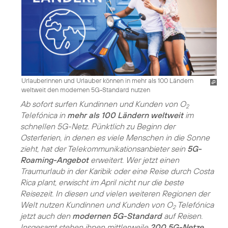
Urlauberinnen und Urlauber können in mehr als 100 Ländern
weltweit den modernen 5G-Standard nutzen
Ab sofort surfen Kundinnen und Kunden von O
2
Telefónica in
mehr als 100 Ländern weltweit
im
schnellen 5G-Netz. Pünktlich zu Beginn der
Osterferien, in denen es viele Menschen in die Sonne
zieht, hat der Telekommunikationsanbieter sein
5G-
Roaming-Angebot
erweitert. Wer jetzt einen
Traumurlaub in der Karibik oder eine Reise durch Costa
Rica plant, erwischt im April nicht nur die beste
Reisezeit. In diesen und vielen weiteren Regionen der
Welt nutzen Kundinnen und Kunden von O
Telefónica
2
jetzt auch den
modernen 5G-Standard
auf Reisen.
Insgesamt stehen ihnen mittlerweile
200 5G-Netze