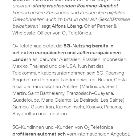
unserem
stetig wachsenden Roaming-Angebot
können unsere Kundinnen und Kunden ihre digitalen
Gewohnheiten auch im Urlaub oder auf Geschäftsreise
beibehalten“
, sagt
Alfons Lösing
, Chief Partner &
Wholesale-Officer von O
Telefónica.
2
O
Telefónica bietet die
5G-Nutzung bereits in
2
beliebten europäischen und außereuropäischen
Ländern
an, darunter Australien, Brasilien, Indonesien,
Mexiko, Thailand und die USA. Nun hat das
Telekommunikations­unternehmen sein 5G-Roaming-
Angebot um folgende Länder erweitert: Brunei, Costa
Rica, die französischen Antillen (Martinique, Saint
Martin, Saint Barthelemy, Französisch-Guayana,
Guadeloupe, Marie Galante, La Désirade, Les Sainte),
Gambia, Guam, Iran, Kaimaninseln, Kosovo, Panama,
Seychellen und Tunesien.
5G-Kundinnen und -Kunden von O
Telefónica
2
profitieren automatisch
vom internationalen Angebot.