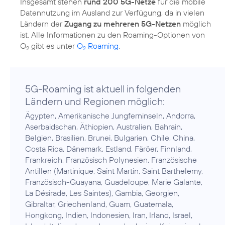
Insgesamt stehen
rund 200 5G-Netze
für die mobile
Datennutzung im Ausland zur Verfügung, da in vielen
Ländern der
Zugang zu mehreren 5G-Netzen
möglich
ist. Alle Informationen zu den Roaming-Optionen von
O
gibt es unter
O
Roaming
.
2
2
5G-Roaming ist aktuell in folgenden
Ländern und Regionen möglich:
Ägypten, Amerikanische Jungferninseln, Andorra,
Aserbaidschan, Äthiopien, Australien, Bahrain,
Belgien, Brasilien, Brunei, Bulgarien, Chile, China,
Costa Rica, Dänemark, Estland, Färöer, Finnland,
Frankreich, Französisch Polynesien, Französische
Antillen (Martinique, Saint Martin, Saint Barthelemy,
Französisch-Guayana, Guadeloupe, Marie Galante,
La Désirade, Les Saintes), Gambia, Georgien,
Gibraltar, Griechenland, Guam, Guatemala,
Hongkong, Indien, Indonesien, Iran, Irland, Israel,