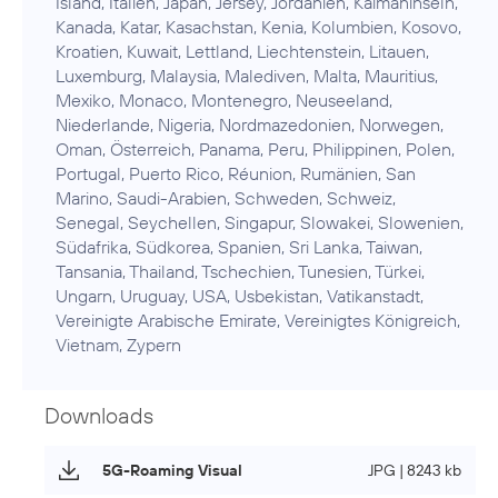
Island, Italien, Japan, Jersey, Jordanien, Kaimaninseln,
Kanada, Katar, Kasachstan, Kenia, Kolumbien, Kosovo,
Kroatien, Kuwait, Lettland, Liechtenstein, Litauen,
Luxemburg, Malaysia, Malediven, Malta, Mauritius,
Mexiko, Monaco, Montenegro, Neuseeland,
Niederlande, Nigeria, Nordmazedonien, Norwegen,
Oman, Österreich, Panama, Peru, Philippinen, Polen,
Portugal, Puerto Rico, Réunion, Rumänien, San
Marino, Saudi-Arabien, Schweden, Schweiz,
Senegal, Seychellen, Singapur, Slowakei, Slowenien,
Südafrika, Südkorea, Spanien, Sri Lanka, Taiwan,
Tansania, Thailand, Tschechien, Tunesien, Türkei,
Ungarn, Uruguay, USA, Usbekistan, Vatikanstadt,
Vereinigte Arabische Emirate, Vereinigtes Königreich,
Vietnam, Zypern
Downloads
5G-Roaming Visual
JPG | 8243 kb