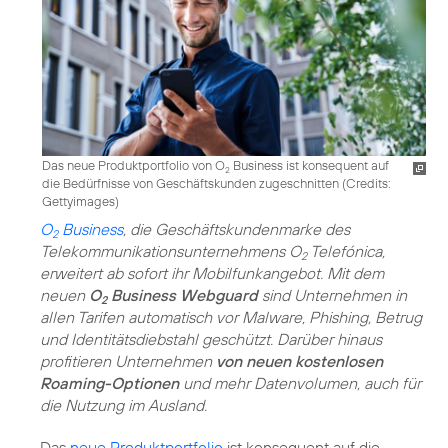
Das neue Produktportfolio von O
Business ist konsequent auf
2
die Bedürfnisse von Geschäftskunden zugeschnitten (
Credits:
Gettyimages
)
O
Business
, die Geschäftskundenmarke des
2
Telekommunikationsunternehmens O
Telefónica,
2
erweitert ab sofort ihr Mobilfunkangebot. Mit dem
neuen
O
Business Webguard
sind Unternehmen in
2
allen Tarifen automatisch vor Malware, Phishing, Betrug
und Identitätsdiebstahl geschützt. Darüber hinaus
profitieren Unternehmen
von neuen kostenlosen
Roaming-Optionen
und mehr Datenvolumen, auch für
die Nutzung im Ausland.
Das
neue Produktportfolio
ist konsequent auf die