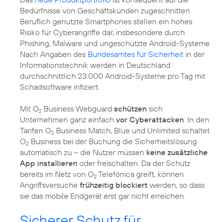
Bedürfnisse von Geschäftskunden zugeschnitten.
Beruflich genutzte Smartphones stellen ein hohes
Risiko für Cyberangriffe dar, insbesondere durch
Phishing, Malware und ungeschützte Android-Systeme.
Nach Angaben des
Bundesamtes für Sicherheit
in der
Informationstechnik werden in Deutschland
durchschnittlich 23.000 Android-Systeme pro Tag mit
Schadsoftware infiziert.
Mit O
Business Webguard
schützen
sich
2
Unternehmen ganz einfach
vor Cyberattacken
. In den
Tarifen O
Business Match, Blue und Unlimited schaltet
2
O
Business bei der Buchung die Sicherheitslösung
2
automatisch zu – die Nutzer müssen
keine zusätzliche
App installieren
oder freischalten. Da der Schutz
bereits im Netz von O
Telefónica greift, können
2
Angriffsversuche
frühzeitig blockiert
werden, so dass
sie das mobile Endgerät erst gar nicht erreichen.
Sicherer Schutz für