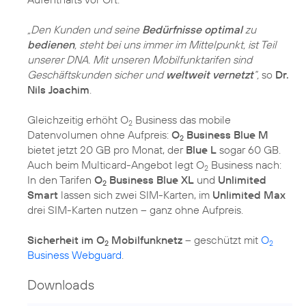
„Den Kunden und seine
Bedürfnisse optimal
zu
bedienen
, steht bei uns immer im Mittelpunkt, ist Teil
unserer DNA. Mit unseren Mobilfunktarifen sind
Geschäftskunden sicher und
weltweit vernetzt
“,
so
Dr.
Nils Joachim
.
Gleichzeitig erhöht O
Business das mobile
2
Datenvolumen ohne Aufpreis:
O
Business Blue M
2
bietet jetzt 20 GB pro Monat, der
Blue L
sogar 60 GB.
Auch beim Multicard-Angebot legt O
Business nach:
2
In den Tarifen
O
Business Blue XL
und
Unlimited
2
Smart
lassen sich zwei SIM-Karten, im
Unlimited Max
drei SIM-Karten nutzen – ganz ohne Aufpreis.
Sicherheit im O
Mobilfunknetz
– geschützt mit
O
2
2
Business Webguard
.
Downloads