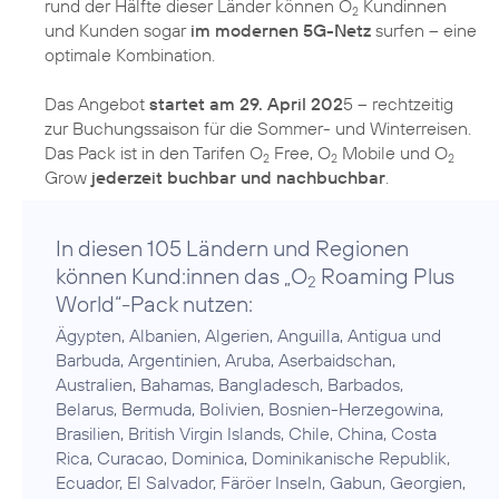
rund der Hälfte dieser Länder können O
Kundinnen
2
und Kunden sogar
im modernen 5G-Netz
surfen – eine
optimale Kombination.
Das Angebot
startet am 29. April 202
5 – rechtzeitig
zur Buchungssaison für die Sommer- und Winterreisen.
Das Pack ist in den Tarifen O
Free, O
Mobile und O
2
2
2
Grow
jederzeit buchbar und nachbuchbar
.
In diesen 105 Ländern und Regionen
können Kund:innen das „O
Roaming Plus
2
World“-Pack nutzen:
Ägypten, Albanien, Algerien, Anguilla, Antigua und
Barbuda, Argentinien, Aruba, Aserbaidschan,
Australien, Bahamas, Bangladesch, Barbados,
Belarus, Bermuda, Bolivien, Bosnien-Herzegowina,
Brasilien, British Virgin Islands, Chile, China, Costa
Rica, Curacao, Dominica, Dominikanische Republik,
Ecuador, El Salvador, Färöer Inseln, Gabun, Georgien,