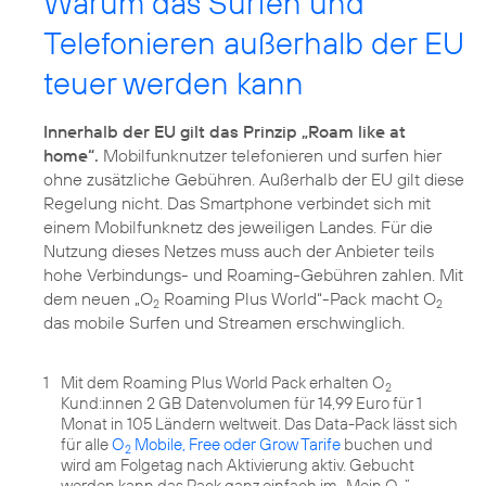
Warum das Surfen und
Telefonieren außerhalb der EU
teuer werden kann
Innerhalb der EU gilt das Prinzip „Roam like at
home“.
Mobilfunknutzer telefonieren und surfen hier
ohne zusätzliche Gebühren. Außerhalb der EU gilt diese
Regelung nicht. Das Smartphone verbindet sich mit
einem Mobilfunknetz des jeweiligen Landes. Für die
Nutzung dieses Netzes muss auch der Anbieter teils
hohe Verbindungs- und Roaming-Gebühren zahlen. Mit
dem neuen „O
Roaming Plus World“-Pack macht O
2
2
das mobile Surfen und Streamen erschwinglich.
1
Mit dem Roaming Plus World Pack erhalten O
2
Kund:innen 2 GB Datenvolumen für 14,99 Euro für 1
Monat in 105 Ländern weltweit. Das Data-Pack lässt sich
für alle
O
Mobile, Free oder Grow Tarife
buchen und
2
wird am Folgetag nach Aktivierung aktiv. Gebucht
werden kann das Pack ganz einfach im „Mein O
“-