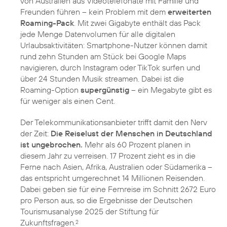
von Australien aus Videotelefonate mit Familie und
Freunden führen – kein Problem mit dem
erweiterten
Roaming-Pack
. Mit zwei Gigabyte enthält das Pack
jede Menge Datenvolumen für alle digitalen
Urlaubsaktivitäten: Smartphone-Nutzer können damit
rund zehn Stunden am Stück bei Google Maps
navigieren, durch Instagram oder TikTok surfen und
über 24 Stunden Musik streamen. Dabei ist die
Roaming-Option
supergünstig
– ein Megabyte gibt es
für weniger als einen Cent.
Der Telekommunikationsanbieter trifft damit den Nerv
der Zeit:
Die Reiselust der Menschen in Deutschland
ist ungebrochen.
Mehr als 60 Prozent planen in
diesem Jahr zu verreisen. 17 Prozent zieht es in die
Ferne nach Asien, Afrika, Australien oder Südamerika –
das entspricht umgerechnet 14 Millionen Reisenden.
Dabei geben sie für eine Fernreise im Schnitt 2672 Euro
pro Person aus, so die Ergebnisse der Deutschen
Tourismusanalyse 2025 der Stiftung für
Zukunftsfragen.
2