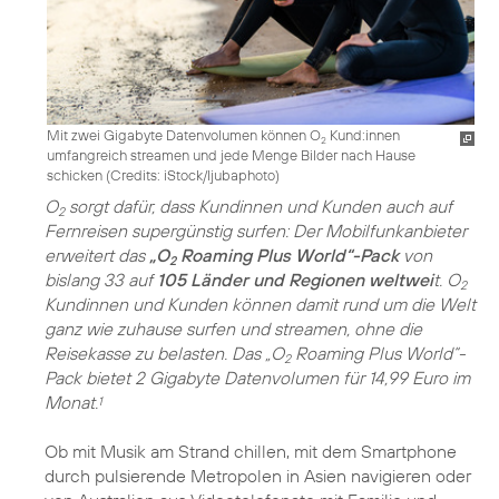
Mit zwei Gigabyte Datenvolumen können O
Kund:innen
2
umfangreich streamen und jede Menge Bilder nach Hause
schicken (
Credits: iStock/ljubaphoto
)
O
sorgt dafür, dass Kundinnen und Kunden auch auf
2
Fernreisen supergünstig surfen: Der Mobilfunkanbieter
erweitert das
„O
Roaming Plus World“-Pack
von
2
bislang 33 auf
105 Länder und Regionen weltwei
t. O
2
Kundinnen und Kunden können damit rund um die Welt
ganz wie zuhause surfen und streamen, ohne die
Reisekasse zu belasten. Das „O
Roaming Plus World“-
2
Pack bietet 2 Gigabyte Datenvolumen für 14,99 Euro im
Monat.
1
Ob mit Musik am Strand chillen, mit dem Smartphone
durch pulsierende Metropolen in Asien navigieren oder