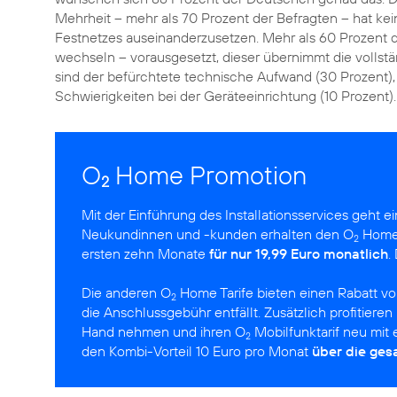
Mehrheit – mehr als 70 Prozent der Befragten – hat kein
Festnetzes auseinanderzusetzen. Mehr als 60 Prozent d
wechseln – vorausgesetzt, dieser übernimmt die vollstä
sind der befürchtete technische Aufwand (30 Prozent), 
Schwierigkeiten bei der Geräteeinrichtung (10 Prozent).
O
Home Promotion
2
Mit der Einführung des Installationsservices geht 
Neukundinnen und -kunden erhalten den O
Home 
2
ersten zehn Monate
für nur 19,99 Euro monatlich
.
Die anderen O
Home Tarife bieten einen Rabatt vo
2
die Anschlussgebühr entfällt. Zusätzlich profitier
Hand nehmen und ihren O
Mobilfunktarif neu mit
2
den Kombi-Vorteil 10 Euro pro Monat
über die ges