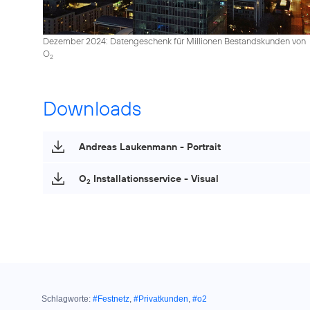
Dezember 2024: Datengeschenk für Millionen Bestandskunden von
O
2
Downloads
Andreas Laukenmann - Portrait
O
Installationsservice - Visual
2
Schlagworte:
#Festnetz
,
#Privatkunden
,
#o2