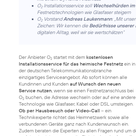
2
O
Installationsservice soll
Wechselhürden im
2
Festnetztechnologien wie Glasfaser steigern
O
Vorstand
Andreas Laukenmann
: „Mit unse
2
Zeichen: Wir kennen die
Bedürfnisse unserer
digitalen Alltag, weil wir sie wertschätzen“
Der Anbieter O
startet mit dem
kostenlosen
2
Installationsservice für das heimische Festnetz
ein in
der deutschen Telekommunikationsbranche
einzigartiges Serviceangebot. Ab sofort können alle
Kundinnen und Kunden
auf Wunsch den neuen
Service nutzen
, wenn sie einen Festnetzanschluss bei
O
buchen, die Adresse wechseln oder auf eine andere
2
Technologie wie Glasfaser, Kabel oder DSL umsteigen.
Ob per Hausbesuch oder Video-Call
– ein
Technikexperte richtet das Heimnetzwerk sowie alle
verbundenen Geräte ganz nach Kundenwunsch ein.
Zudem beraten die Experten zu allen Fragen rund um 