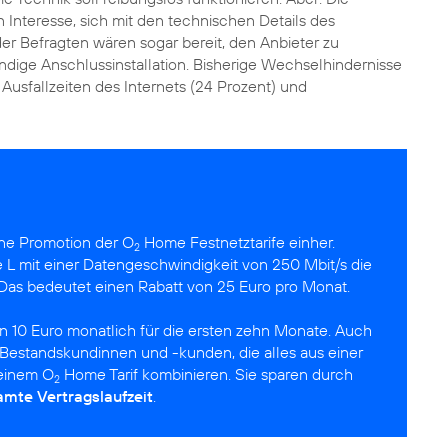
 Interesse, sich mit den technischen Details des
er Befragten wären sogar bereit, den Anbieter zu
ndige Anschlussinstallation. Bisherige Wechselhindernisse
Ausfallzeiten des Internets (24 Prozent) und
eine Promotion der O
Home Festnetztarife einher.
2
L mit einer Datengeschwindigkeit von 250 Mbit/s die
 Das bedeutet einen Rabatt von 25 Euro pro Monat.
n 10 Euro monatlich für die ersten zehn Monate. Auch
en Bestandskundinnen und -kunden, die alles aus einer
 einem O
Home Tarif kombinieren. Sie sparen durch
2
amte Vertragslaufzeit
.