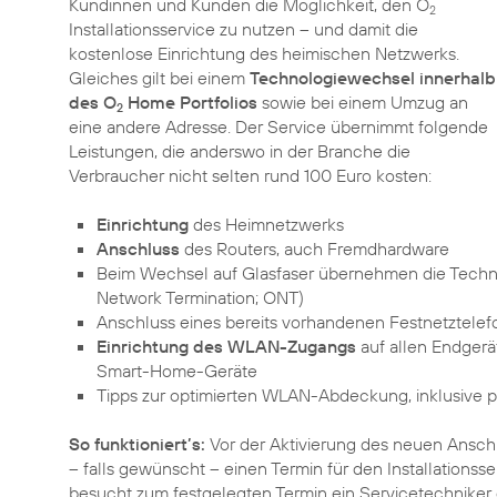
Kundinnen und Kunden die Möglichkeit, den O
2
Installationsservice zu nutzen – und damit die
kostenlose Einrichtung des heimischen Netzwerks.
Gleiches gilt bei einem
Technologiewechsel innerhalb
des O
Home Portfolios
sowie bei einem Umzug an
2
eine andere Adresse. Der Service übernimmt folgende
Leistungen, die anderswo in der Branche die
Verbraucher nicht selten rund 100 Euro kosten:
Einrichtung
des Heimnetzwerks
Anschluss
des Routers, auch Fremdhardware
Beim Wechsel auf Glasfaser übernehmen die Techn
Network Termination; ONT)
Anschluss eines bereits vorhandenen Festnetztelef
Einrichtung des WLAN-Zugangs
auf allen Endgerä
Smart-Home-Geräte
Tipps zur optimierten WLAN-Abdeckung, inklusive
So funktioniert’s:
Vor der Aktivierung des neuen Ansch
– falls gewünscht – einen Termin für den Installationss
besucht zum festgelegten Termin ein Servicetechniker