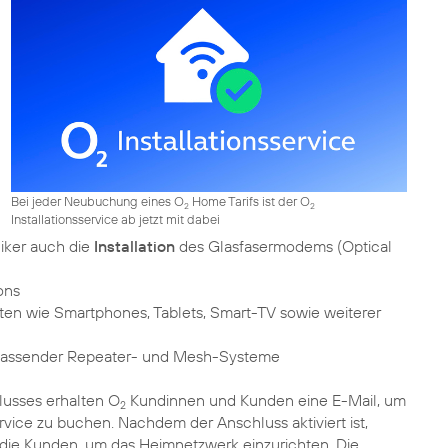
Bei jeder Neubuchung eines O
Home Tarifs ist der O
2
2
Installationsservice ab jetzt mit dabei
iker auch die
Installation
des Glasfasermodems (Optical
ons
ten wie Smartphones, Tablets, Smart-TV sowie weiterer
 passender Repeater- und Mesh-Systeme
lusses erhalten O
Kundinnen und Kunden eine E-Mail, um
2
ervice zu buchen. Nachdem der Anschluss aktiviert ist,
 die Kunden, um das Heimnetzwerk einzurichten. Die