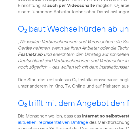
Einrichtung ist
auch per Videoschalte
möglich. O
arbe
2
einem führenden Anbieter technischer Dienstleistunge
O
baut Wechselhürden ab un
2
„Wir wollen Verbraucherinnen und Verbrauchern die Sor
Geräte nehmen, wenn sie ihren Anbieter oder die Tech
Festnetz ab
und erleichtern den Umstieg auf schnellere
Deutschland sind Verbraucherinnen und Verbraucher i
noch zögerlich – das wollen wir mit dem Installationsse
Den Start des kostenlosen O
Installationsservices begl
2
unter anderem im Kino, TV, Online und auf Plakaten au
O
trifft mit dem Angebot den 
2
Die Menschen wollen, dass das
Internet so selbstver
aktuellen, repräsentativen Umfrage
des Marktforschungs
wünschen sich 86 Prozent der Deutschen genau das: Die 