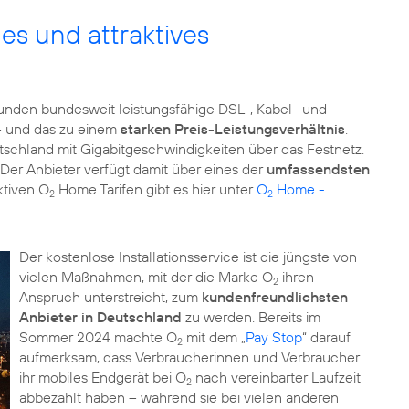
es und attraktives
nden bundesweit leistungsfähige DSL-, Kabel- und
– und das zu einem
starken Preis-Leistungsverhältnis
.
tschland mit Gigabitgeschwindigkeiten über das Festnetz.
 Der Anbieter verfügt damit über eines der
umfassendsten
ktiven O
Home Tarifen gibt es hier unter
O
Home -
2
2
Der kostenlose Installationsservice ist die jüngste von
vielen Maßnahmen, mit der die Marke O
ihren
2
Anspruch unterstreicht, zum
kundenfreundlichsten
Anbieter in Deutschland
zu werden. Bereits im
Sommer 2024 machte O
mit dem „
Pay Stop
“ darauf
2
aufmerksam, dass Verbraucherinnen und Verbraucher
ihr mobiles Endgerät bei O
nach vereinbarter Laufzeit
2
abbezahlt haben – während sie bei vielen anderen