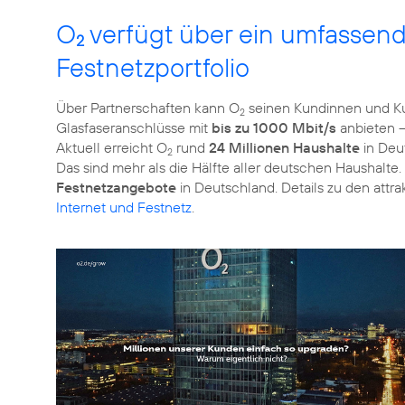
O
verfügt über ein umfassend
2
Festnetzportfolio
Über Partnerschaften kann O
seinen Kundinnen und Ku
2
Glasfaseranschlüsse mit
bis zu 1000 Mbit/s
anbieten 
Aktuell erreicht O
rund
24 Millionen Haushalte
in Deu
2
Das sind mehr als die Hälfte aller deutschen Haushalte.
Festnetzangebote
in Deutschland. Details zu den attra
Internet und Festnetz
.