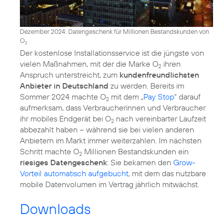
Dezember 2024: Datengeschenk für Millionen Bestandskunden von
O
2
Der kostenlose Installationsservice ist die jüngste von
vielen Maßnahmen, mit der die Marke O
ihren
2
Anspruch unterstreicht, zum
kundenfreundlichsten
Anbieter in Deutschland
zu werden. Bereits im
Sommer 2024 machte O
mit dem „
Pay Stop
“ darauf
2
aufmerksam, dass Verbraucherinnen und Verbraucher
ihr mobiles Endgerät bei O
nach vereinbarter Laufzeit
2
abbezahlt haben – während sie bei vielen anderen
Anbietern im Markt immer weiterzahlen. Im nächsten
Schritt machte O
Millionen Bestandskunden ein
2
riesiges Datengeschenk
: Sie bekamen den
Grow-
Vorteil automatisch aufgebucht
, mit dem das nutzbare
mobile Datenvolumen im Vertrag jährlich mitwächst.
Downloads