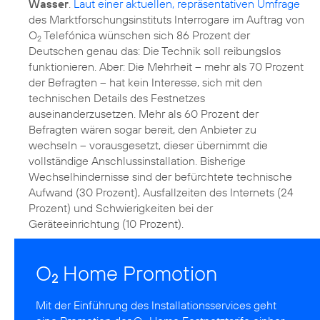
Wasser
.
Laut einer aktuellen, repräsentativen Umfrage
des Marktforschungsinstituts Interrogare im Auftrag von
O
Telefónica wünschen sich 86 Prozent der
2
Deutschen genau das: Die Technik soll reibungslos
funktionieren. Aber: Die Mehrheit – mehr als 70 Prozent
der Befragten – hat kein Interesse, sich mit den
technischen Details des Festnetzes
auseinanderzusetzen. Mehr als 60 Prozent der
Befragten wären sogar bereit, den Anbieter zu
wechseln – vorausgesetzt, dieser übernimmt die
vollständige Anschlussinstallation. Bisherige
Wechselhindernisse sind der befürchtete technische
Aufwand (30 Prozent), Ausfallzeiten des Internets (24
Prozent) und Schwierigkeiten bei der
Geräteeinrichtung (10 Prozent).
O
Home Promotion
2
Mit der Einführung des Installationsservices geht