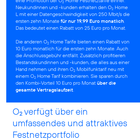
eine Promotion der O
Home Festnetztarife einher.
2
Neukundinnen und -kunden erhalten den O
Home
2
L mit einer Datengeschwindigkeit von 250 Mbit/s die
ersten zehn Monate
für nur 19,99 Euro monatlich
.
Das bedeutet einen Rabatt von 25 Euro pro Monat.
Die anderen O
Home Tarife bieten einen Rabatt von
2
10 Euro monatlich für die ersten zehn Monate. Auch
die Anschlussgebühr entfällt. Zusätzlich profitieren
Bestandskundinnen und -kunden, die alles aus einer
Hand nehmen und ihren O
Mobilfunktarif neu mit
2
einem O
Home Tarif kombinieren. Sie sparen durch
2
den Kombi-Vorteil 10 Euro pro Monat
über die
gesamte Vertragslaufzeit
.
O
verfügt über ein
2
umfassendes und attraktives
Festnetzportfolio