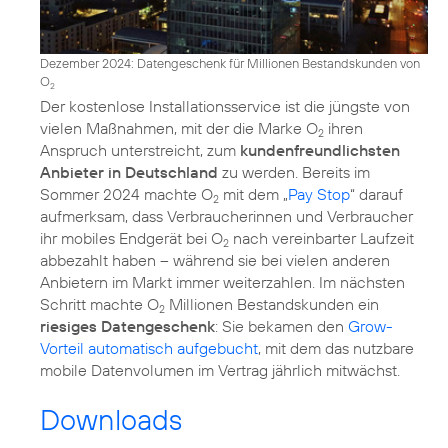
Dezember 2024: Datengeschenk für Millionen Bestandskunden von
O
2
Der kostenlose Installationsservice ist die jüngste von
vielen Maßnahmen, mit der die Marke O
ihren
2
Anspruch unterstreicht, zum
kundenfreundlichsten
Anbieter in Deutschland
zu werden. Bereits im
Sommer 2024 machte O
mit dem „
Pay Stop
“ darauf
2
aufmerksam, dass Verbraucherinnen und Verbraucher
ihr mobiles Endgerät bei O
nach vereinbarter Laufzeit
2
abbezahlt haben – während sie bei vielen anderen
Anbietern im Markt immer weiterzahlen. Im nächsten
Schritt machte O
Millionen Bestandskunden ein
2
riesiges Datengeschenk
: Sie bekamen den
Grow-
Vorteil automatisch aufgebucht
, mit dem das nutzbare
mobile Datenvolumen im Vertrag jährlich mitwächst.
Downloads