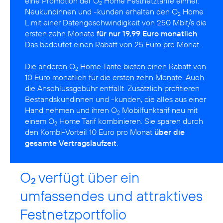
eine Promotion der O
Home Festnetztarife einher.
2
Neukundinnen und -kunden erhalten den O
Home
2
L mit einer Datengeschwindigkeit von 250 Mbit/s die
ersten zehn Monate
für nur 19,99 Euro monatlich
.
Das bedeutet einen Rabatt von 25 Euro pro Monat.
Die anderen O
Home Tarife bieten einen Rabatt von
2
10 Euro monatlich für die ersten zehn Monate. Auch
die Anschlussgebühr entfällt. Zusätzlich profitieren
Bestandskundinnen und -kunden, die alles aus einer
Hand nehmen und ihren O
Mobilfunktarif neu mit
2
einem O
Home Tarif kombinieren. Sie sparen durch
2
den Kombi-Vorteil 10 Euro pro Monat
über die
gesamte Vertragslaufzeit
.
O
verfügt über ein
2
umfassendes und attraktives
Festnetzportfolio