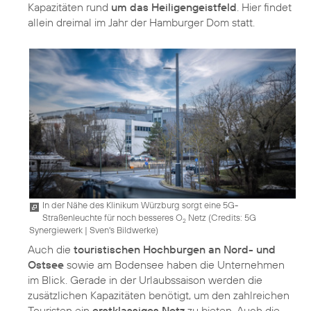
Kapazitäten rund
um das Heiligengeistfeld
. Hier findet
allein dreimal im Jahr der Hamburger Dom statt.
In der Nähe des Klinikum Würzburg sorgt eine 5G-
Straßenleuchte für noch besseres O
Netz (
Credits: 5G
2
Synergiewerk | Sven's Bildwerke
)
Auch die
touristischen Hochburgen an Nord- und
Ostsee
sowie am Bodensee haben die Unternehmen
im Blick. Gerade in der Urlaubssaison werden die
zusätzlichen Kapazitäten benötigt, um den zahlreichen
Touristen ein
erstklassiges Netz
zu bieten. Auch die