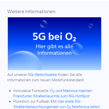
Weitere Informationen:
Auf unserer
5G-Netzinfoseite
finden Sie alle
Informationen zum neuen Mobilfunkstandard.
Innovative Funkzelle:
O
und Mainova machen
2
Frankfurter Straßenleuchte zum 5G-HotSpot
Pünktlich zur Fußball-EM:
Der erste 5G-
Straßenbeleuchtungsmast von O
Telefónica liefert
2