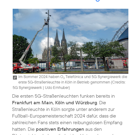
Im Sommer 2024 haben O
Telefónica und 5G Synergiewerk die
2
erste 5G-Straßenleuchte in Köln in Betrieb genommen (
Credits:
5G Synergiewerk | Udo Ernhuber
)
Die ersten 5G-Straßenleuchten funken bereits in
Frankfurt am Main, Köln und Würzburg
. Die
Straßenleuchte in Köln sorgte unter anderem zur
Fußball-Europameisterschaft 2024 dafür, dass die
zahlreichen Fans stets einen reibungslosen Empfang
hatten. Die
positiven Erfahrungen
aus den