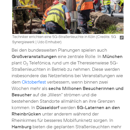
Techniker errichten eine 5G-Straßenleuchte in Köln (
Credits: 5G
Synergiewerk | Udo Ernhuber
)
Bei den bundesweiten Planungen spielen auch
Großveranstaltungen
eine zentrale Rolle. In
München
plant O
Telefónica, rund um die Theresienwiese 5G-
2
Straßenleuchten in Betrieb zu nehmen. Diese werden
insbesondere das Netzerlebnis bei Veranstaltungen wie
dem
Oktoberfest
verbessern, wenn binnen zwei
Wochen mehr als
sechs Millionen Besucherinnen und
Besucher
auf die „Wiesn“ strömen und die
bestehenden Standorte allmählich an ihre Grenzen
kommen. In
Düsseldorf
werden
5G-Laternen an den
Rheinbrücken
unter anderem während der
Rheinkirmes für besseres Mobilfunknetz sorgen. In
Hamburg
bieten die geplanten Straßenleuchten mehr