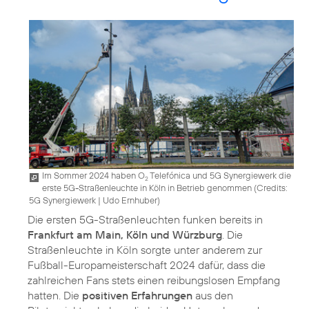
Im Sommer 2024 haben O
Telefónica und 5G Synergiewerk die
2
erste 5G-Straßenleuchte in Köln in Betrieb genommen (
Credits:
5G Synergiewerk | Udo Ernhuber
)
Die ersten 5G-Straßenleuchten funken bereits in
Frankfurt am Main, Köln und Würzburg
. Die
Straßenleuchte in Köln sorgte unter anderem zur
Fußball-Europameisterschaft 2024 dafür, dass die
zahlreichen Fans stets einen reibungslosen Empfang
hatten. Die
positiven Erfahrungen
aus den