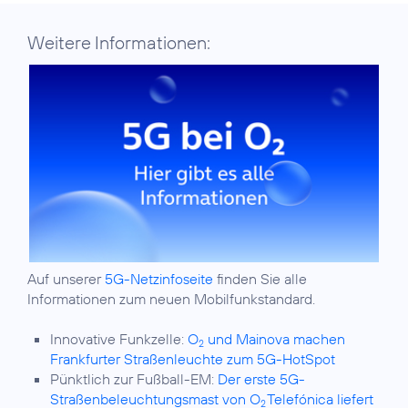
Weitere Informationen:
Auf unserer
5G-Netzinfoseite
finden Sie alle
Informationen zum neuen Mobilfunkstandard.
Innovative Funkzelle:
O
und Mainova machen
2
Frankfurter Straßenleuchte zum 5G-HotSpot
Pünktlich zur Fußball-EM:
Der erste 5G-
Straßenbeleuchtungsmast von O
Telefónica liefert
2