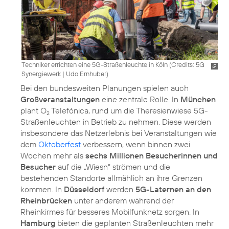
Techniker errichten eine 5G-Straßenleuchte in Köln (
Credits: 5G
Synergiewerk | Udo Ernhuber
)
Bei den bundesweiten Planungen spielen auch
Großveranstaltungen
eine zentrale Rolle. In
München
plant O
Telefónica, rund um die Theresienwiese 5G-
2
Straßenleuchten in Betrieb zu nehmen. Diese werden
insbesondere das Netzerlebnis bei Veranstaltungen wie
dem
Oktoberfest
verbessern, wenn binnen zwei
Wochen mehr als
sechs Millionen Besucherinnen und
Besucher
auf die „Wiesn“ strömen und die
bestehenden Standorte allmählich an ihre Grenzen
kommen. In
Düsseldorf
werden
5G-Laternen an den
Rheinbrücken
unter anderem während der
Rheinkirmes für besseres Mobilfunknetz sorgen. In
Hamburg
bieten die geplanten Straßenleuchten mehr