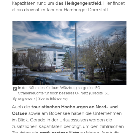
Kapazitäten rund
um das Heiligengeistfeld
. Hier findet
allein dreimal im Jahr der Hamburger Dom statt.
In der Nähe des Klinikum Würzburg sorgt eine 5G-
Straßenleuchte für noch besseres O
Netz (
Credits: 5G
2
Synergiewerk | Sven's Bildwerke
)
Auch die
touristischen Hochburgen an Nord- und
Ostsee
sowie am Bodensee haben die Unternehmen
im Blick. Gerade in der Urlaubssaison werden die
zusätzlichen Kapazitäten benötigt, um den zahlreichen
Touristen ein
erstklassiges Netz
zu bieten. Auch die