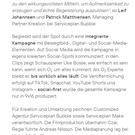
zu den wirkungsvollsten Mitteln, um Aufmerksamkeit zu
erzeugen und echte Begeisterung auszulösen“
, so
Leif
Johannsen
und
Patrick Matthiensen
, Managing
Partner Kreation bei Serviceplan Bubble.
Begleitet wird der Spot durch eine
integrierte
Kampagne
mit Bewegtbild-, Digital- und Social-Media-
Elementen. Auf Social Media wird die Kampagne in
eigens kreierten Social-Spots kommuniziert: in den
Clips zeigt Schauspieler Uke Bosse, wie einfach es sein
kann, wenn sich O
um alles kümmert. Als O
Experte
2
2
bleibt er,
bis wirklich alles läuft
. Die Veröffentlichung
erfolgt auf TikTok, Snapchat, YouTube Shorts und
Instagram –
social-first
wurde die gesamte Kampagne
nur in 9x16 produziert.
Für Kreation und Umsetzung zeichnen Customized
Agentur Serviceplan Bubble sowie Serviceplan Make
verantwortlich. Die Filmproduktion übernahm Czar,
Regie führte Andreas Nilsson. Die Mediaplanung lag bei