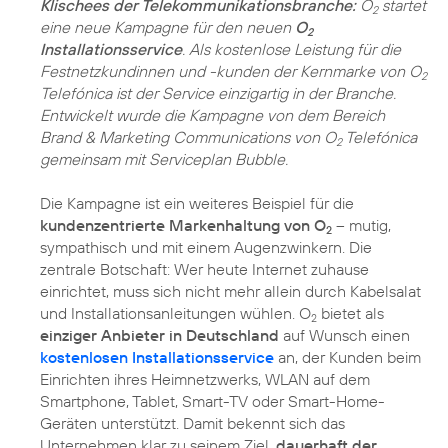
Klischees der Telekommunikationsbranche:
O
startet
2
eine neue Kampagne für den neuen
O
2
Installationsservice
. Als kostenlose Leistung für die
Festnetzkundinnen und -kunden der Kernmarke von O
2
Telefónica ist der Service einzigartig in der Branche.
Entwickelt wurde die Kampagne von dem Bereich
Brand & Marketing Communications von O
Telefónica
2
gemeinsam mit Serviceplan Bubble.
Die Kampagne ist ein weiteres Beispiel für die
kundenzentrierte Markenhaltung von O
– mutig,
2
sympathisch und mit einem Augenzwinkern. Die
zentrale Botschaft: Wer heute Internet zuhause
einrichtet, muss sich nicht mehr allein durch Kabelsalat
und Installationsanleitungen wühlen. O
bietet als
2
einziger Anbieter in Deutschland
auf Wunsch einen
kostenlosen Installationsservice
an, der Kunden beim
Einrichten ihres Heimnetzwerks, WLAN auf dem
Smartphone, Tablet, Smart-TV oder Smart-Home-
Geräten unterstützt. Damit bekennt sich das
Unternehmen klar zu seinem Ziel,
dauerhaft der