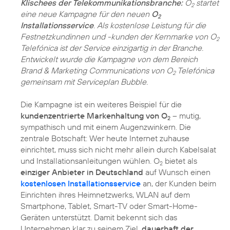
Klischees der Telekommunikationsbranche:
O
startet
2
eine neue Kampagne für den neuen
O
2
Installationsservice
. Als kostenlose Leistung für die
Festnetzkundinnen und -kunden der Kernmarke von O
2
Telefónica ist der Service einzigartig in der Branche.
Entwickelt wurde die Kampagne von dem Bereich
Brand & Marketing Communications von O
Telefónica
2
gemeinsam mit Serviceplan Bubble.
Die Kampagne ist ein weiteres Beispiel für die
kundenzentrierte Markenhaltung von O
– mutig,
2
sympathisch und mit einem Augenzwinkern. Die
zentrale Botschaft: Wer heute Internet zuhause
einrichtet, muss sich nicht mehr allein durch Kabelsalat
und Installationsanleitungen wühlen. O
bietet als
2
einziger Anbieter in Deutschland
auf Wunsch einen
kostenlosen Installationsservice
an, der Kunden beim
Einrichten ihres Heimnetzwerks, WLAN auf dem
Smartphone, Tablet, Smart-TV oder Smart-Home-
Geräten unterstützt. Damit bekennt sich das
Unternehmen klar zu seinem Ziel,
dauerhaft der