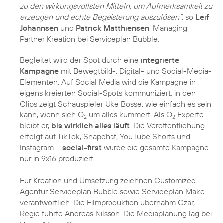
zu den wirkungsvollsten Mitteln, um Aufmerksamkeit zu
erzeugen und echte Begeisterung auszulösen“
, so
Leif
Johannsen
und
Patrick Matthiensen
, Managing
Partner Kreation bei Serviceplan Bubble.
Begleitet wird der Spot durch eine
integrierte
Kampagne
mit Bewegtbild-, Digital- und Social-Media-
Elementen. Auf Social Media wird die Kampagne in
eigens kreierten Social-Spots kommuniziert: in den
Clips zeigt Schauspieler Uke Bosse, wie einfach es sein
kann, wenn sich O
um alles kümmert. Als O
Experte
2
2
bleibt er,
bis wirklich alles läuft
. Die Veröffentlichung
erfolgt auf TikTok, Snapchat, YouTube Shorts und
Instagram –
social-first
wurde die gesamte Kampagne
nur in 9x16 produziert.
Für Kreation und Umsetzung zeichnen Customized
Agentur Serviceplan Bubble sowie Serviceplan Make
verantwortlich. Die Filmproduktion übernahm Czar,
Regie führte Andreas Nilsson. Die Mediaplanung lag bei