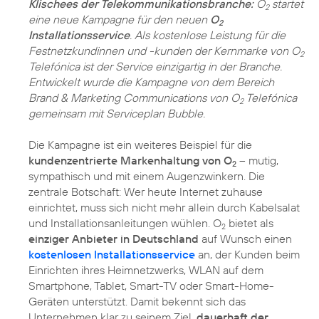
Klischees der Telekommunikationsbranche:
O
startet
2
eine neue Kampagne für den neuen
O
2
Installationsservice
. Als kostenlose Leistung für die
Festnetzkundinnen und -kunden der Kernmarke von O
2
Telefónica ist der Service einzigartig in der Branche.
Entwickelt wurde die Kampagne von dem Bereich
Brand & Marketing Communications von O
Telefónica
2
gemeinsam mit Serviceplan Bubble.
Die Kampagne ist ein weiteres Beispiel für die
kundenzentrierte Markenhaltung von O
– mutig,
2
sympathisch und mit einem Augenzwinkern. Die
zentrale Botschaft: Wer heute Internet zuhause
einrichtet, muss sich nicht mehr allein durch Kabelsalat
und Installationsanleitungen wühlen. O
bietet als
2
einziger Anbieter in Deutschland
auf Wunsch einen
kostenlosen Installationsservice
an, der Kunden beim
Einrichten ihres Heimnetzwerks, WLAN auf dem
Smartphone, Tablet, Smart-TV oder Smart-Home-
Geräten unterstützt. Damit bekennt sich das
Unternehmen klar zu seinem Ziel,
dauerhaft der