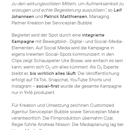
zu den wirkungsvollsten Mitteln, um Aufmerksamkeit zu
erzeugen und echte Begeisterung auszulösen“
, so
Leif
Johannsen
und
Patrick Matthiensen
, Managing
Partner Kreation bei Serviceplan Bubble.
Begleitet wird der Spot durch eine
integrierte
Kampagne
mit Bewegtbild-, Digital- und Social-Media-
Elementen. Auf Social Media wird die Kampagne in
eigens kreierten Social-Spots kommuniziert: in den
Clips zeigt Schauspieler Uke Bosse, wie einfach es sein
kann, wenn sich O
um alles kümmert. Als O
Experte
2
2
bleibt er,
bis wirklich alles läuft
. Die Veröffentlichung
erfolgt auf TikTok, Snapchat, YouTube Shorts und
Instagram –
social-first
wurde die gesamte Kampagne
nur in 9x16 produziert.
Für Kreation und Umsetzung zeichnen Customized
Agentur Serviceplan Bubble sowie Serviceplan Make
verantwortlich. Die Filmproduktion übernahm Czar,
Regie führte Andreas Nilsson. Die Mediaplanung lag bei