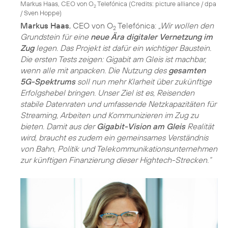
Markus Haas, CEO von O
Telefónica (
Credits: picture alliance / dpa
2
/ Sven Hoppe
)
Markus Haas
, CEO von O
Telefónica:
„Wir wollen den
2
Grundstein für eine
neue Ära digitaler Vernetzung im
Zug
legen. Das Projekt ist dafür ein wichtiger Baustein.
Die ersten Tests zeigen: Gigabit am Gleis ist machbar,
wenn alle mit anpacken. Die Nutzung des
gesamten
5G-Spektrums
soll nun mehr Klarheit über zukünftige
Erfolgshebel bringen. Unser Ziel ist es, Reisenden
stabile Datenraten und umfassende Netzkapazitäten für
Streaming, Arbeiten und Kommunizieren im Zug zu
bieten. Damit aus der
Gigabit-Vision am Gleis
Realität
wird, braucht es zudem ein gemeinsames Verständnis
von Bahn, Politik und Telekommunikationsunternehmen
zur künftigen Finanzierung dieser Hightech-Strecken.“