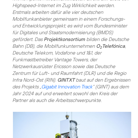
Highspeed-Internet im Zug Wirklichkeit werden.
Erstmals arbeiten dafür alle vier deutschen
Mobilfunkanbieter gemeinsam in einem Forschungs-
und Entwicklungsprojekt; es wird vom Bundesminister
für Digitales und Staatsmodernisierung (BMDS)
gefördert. Das
Projektkonsortium
bilden die Deutsche
Bahn (DB), die Mobilfunkunternehmen
O
Telefónica
,
2
Deutsche Telekom, Vodafone und 1&1, der
Funkmastbetreiber Vantage Towers, der
Netzwerkausrüster Ericsson sowie das Deutsche
Zentrum für Luft- und Raumfahrt (DLR) und die Regio
Infra Nord-Ost (RIN).
GINT XT
baut auf den Ergebnissen
des Projekts „
Gigabit Innovation Track
“ (GINT) aus dem
Jahr 2024 auf und erweitert sowohl den Kreis der
Partner als auch die Arbeitsschwerpunkte.