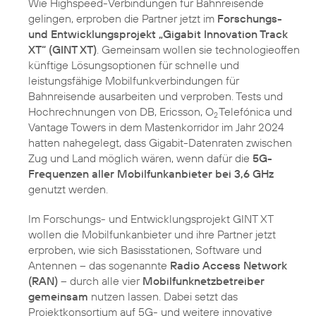
Wie Highspeed-Verbindungen für Bahnreisende
gelingen, erproben die Partner jetzt im
Forschungs-
und Entwicklungsprojekt „Gigabit Innovation Track
XT“ (GINT XT)
. Gemeinsam wollen sie technologieoffen
künftige Lösungsoptionen für schnelle und
leistungsfähige Mobilfunkverbindungen für
Bahnreisende ausarbeiten und verproben. Tests und
Hochrechnungen von DB, Ericsson, O
Telefónica und
2
Vantage Towers in dem Mastenkorridor im Jahr 2024
hatten nahegelegt, dass Gigabit-Datenraten zwischen
Zug und Land möglich wären, wenn dafür die
5G-
Frequenzen aller Mobilfunkanbieter bei 3,6 GHz
genutzt werden.
Im Forschungs- und Entwicklungsprojekt GINT XT
wollen die Mobilfunkanbieter und ihre Partner jetzt
erproben, wie sich Basisstationen, Software und
Antennen – das sogenannte
Radio Access Network
(RAN)
– durch alle vier
Mobilfunknetzbetreiber
gemeinsam
nutzen lassen. Dabei setzt das
Projektkonsortium auf 5G- und weitere innovative