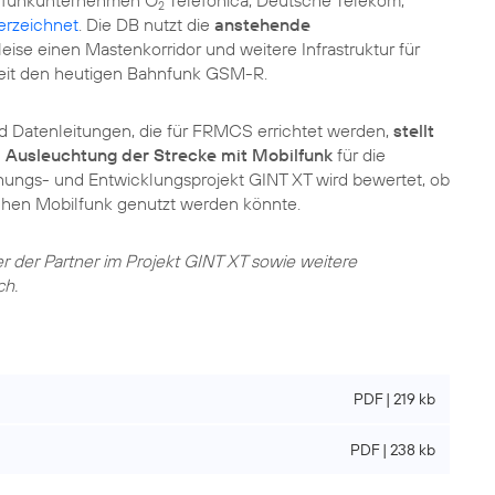
bilfunkunternehmen O
Telefónica, Deutsche Telekom,
2
erzeichnet
. Die DB nutzt die
anstehende
leise einen Mastenkorridor und weitere Infrastruktur für
it den heutigen Bahnfunk GSM-R.
 Datenleitungen, die für FRMCS errichtet werden,
stellt
 Ausleuchtung der Strecke mit Mobilfunk
für die
hungs- und Entwicklungsprojekt GINT XT wird bewertet, ob
ichen Mobilfunk genutzt werden könnte.
er der Partner im Projekt GINT XT sowie weitere
ch.
PDF | 219 kb
PDF | 238 kb