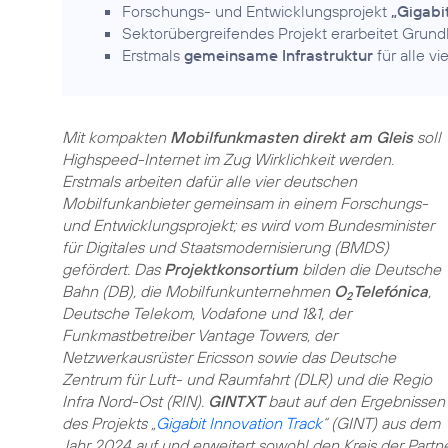
Forschungs- und Entwicklungsprojekt
„Gigabi
Sektorübergreifendes Projekt erarbeitet Grund
Erstmals
gemeinsame Infrastruktur
für alle v
Mit kompakten
Mobilfunkmasten direkt am Gleis
soll
Highspeed-Internet im Zug Wirklichkeit werden.
Erstmals arbeiten dafür alle vier deutschen
Mobilfunkanbieter gemeinsam in einem Forschungs-
und Entwicklungsprojekt; es wird vom Bundesminister
für Digitales und Staatsmodernisierung (BMDS)
gefördert. Das
Projektkonsortium
bilden die Deutsche
Bahn (DB), die Mobilfunkunternehmen
O
Telefónica
,
2
Deutsche Telekom, Vodafone und 1&1, der
Funkmastbetreiber Vantage Towers, der
Netzwerkausrüster Ericsson sowie das Deutsche
Zentrum für Luft- und Raumfahrt (DLR) und die Regio
Infra Nord-Ost (RIN).
GINT XT
baut auf den Ergebnissen
des Projekts „
Gigabit Innovation Track
“ (GINT) aus dem
Jahr 2024 auf und erweitert sowohl den Kreis der Partn