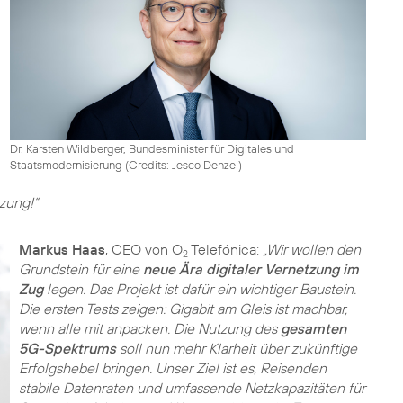
Dr. Karsten Wildberger, Bundesminister für Digitales und
Staatsmodernisierung (
Credits: Jesco Denzel
)
zung!“
Markus Haas
, CEO von O
Telefónica:
„Wir wollen den
2
Grundstein für eine
neue Ära digitaler Vernetzung im
Zug
legen. Das Projekt ist dafür ein wichtiger Baustein.
Die ersten Tests zeigen: Gigabit am Gleis ist machbar,
wenn alle mit anpacken. Die Nutzung des
gesamten
5G-Spektrums
soll nun mehr Klarheit über zukünftige
Erfolgshebel bringen. Unser Ziel ist es, Reisenden
stabile Datenraten und umfassende Netzkapazitäten für