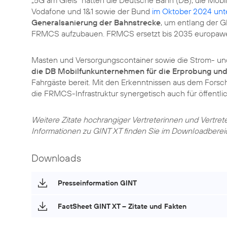
„5G am Gleis“ hatten die Deutsche Bahn (DB), die Mo
Vodafone und 1&1 sowie der Bund
im Oktober 2024 unt
Generalsanierung der Bahnstrecke
, um entlang der G
FRMCS aufzubauen. FRMCS ersetzt bis 2035 europawe
Masten und Versorgungscontainer sowie die Strom- und
die DB Mobilfunkunternehmen für die Erprobung und
Fahrgäste bereit. Mit den Erkenntnissen aus dem Forsc
die FRMCS-Infrastruktur synergetisch auch für öffentl
Weitere Zitate hochrangiger Vertreterinnen und Vertret
Informationen zu GINT XT finden Sie im Downloadberei
Downloads
Presseinformation GINT
FactSheet GINT XT – Zitate und Fakten