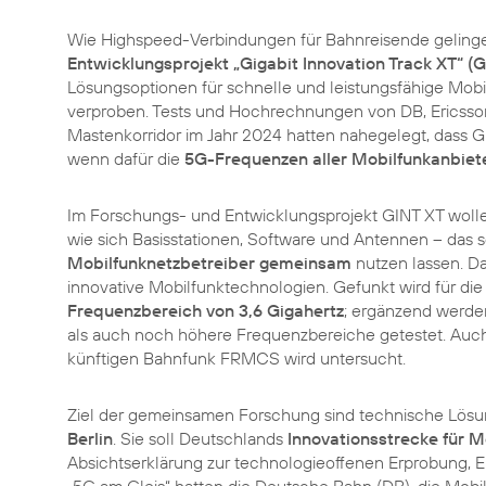
Wie Highspeed-Verbindungen für Bahnreisende gelingen
Entwicklungsprojekt „Gigabit Innovation Track XT“ (G
Lösungsoptionen für schnelle und leistungsfähige Mob
verproben. Tests und Hochrechnungen von DB, Ericsso
Mastenkorridor im Jahr 2024 hatten nahegelegt, dass 
wenn dafür die
5G-Frequenzen aller Mobilfunkanbiete
Im Forschungs- und Entwicklungsprojekt GINT XT wollen
wie sich Basisstationen, Software und Antennen – das
Mobilfunknetzbetreiber gemeinsam
nutzen lassen. Da
innovative Mobilfunktechnologien. Gefunkt wird für di
Frequenzbereich von 3,6 Gigahertz
; ergänzend werde
als auch noch höhere Frequenzbereiche getestet. Auch 
künftigen Bahnfunk FRMCS wird untersucht.
Ziel der gemeinsamen Forschung sind technische Lös
Berlin
. Sie soll Deutschlands
Innovationsstrecke für M
Absichtserklärung zur technologieoffenen Erprobung,