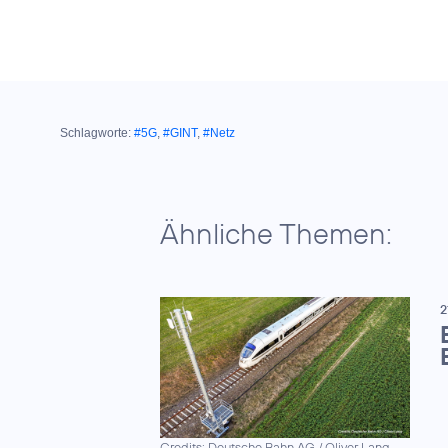
Schlagworte:
#5G
,
#GINT
,
#Netz
Ähnliche Themen:
2
Credits: Deutsche Bahn AG / Oliver Lang