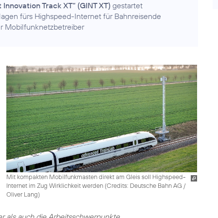
t Innovation Track XT“ (GINT XT)
gestartet
lagen fürs Highspeed-Internet für Bahnreisende
ier Mobilfunknetzbetreiber
Mit kompakten Mobilfunkmasten direkt am Gleis soll Highspeed-
Internet im Zug Wirklichkeit werden (
Credits: Deutsche Bahn AG /
Oliver Lang
)
er als auch die Arbeitsschwerpunkte.