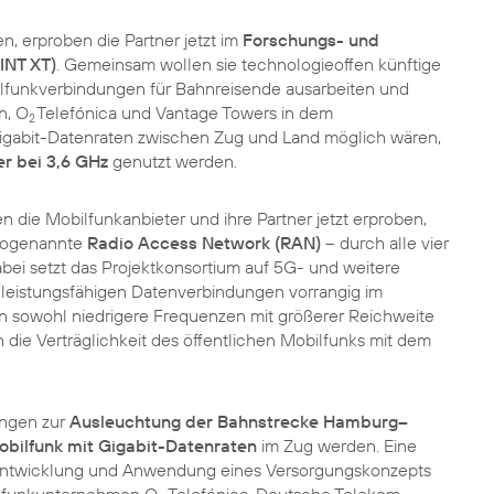
, erproben die Partner jetzt im
Forschungs- und
INT XT)
. Gemeinsam wollen sie technologieoffen künftige
ilfunkverbindungen für Bahnreisende ausarbeiten und
n, O
Telefónica und Vantage Towers in dem
2
Gigabit-Datenraten zwischen Zug und Land möglich wären,
r bei 3,6 GHz
genutzt werden.
 die Mobilfunkanbieter und ihre Partner jetzt erproben,
 sogenannte
Radio Access Network (RAN)
– durch alle vier
bei setzt das Projektkonsortium auf 5G- und weitere
e leistungsfähigen Datenverbindungen vorrangig im
n sowohl niedrigere Frequenzen mit größerer Reichweite
die Verträglichkeit des öffentlichen Mobilfunks mit dem
ungen zur
Ausleuchtung der Bahnstrecke Hamburg–
obilfunk mit Gigabit-Datenraten
im Zug werden. Eine
 Entwicklung und Anwendung eines Versorgungskonzepts