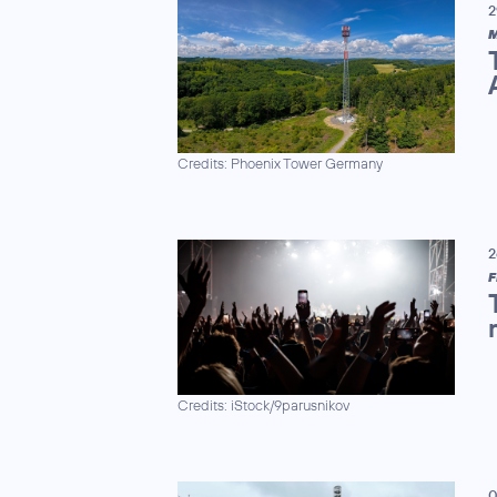
2
M
Credits: Phoenix Tower Germany
2
F
Credits: iStock/9parusnikov
0