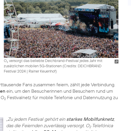
O
versorgt das beliebte Deichbrand-Festival jedes Jahr mit
2
zusätzlichen mobilen 5G-Stationen (
Credits: DEICHBRAND
Festival 2024 | Rainer Keuenhof
)
tausende Fans zusammen feiern, zählt jede Verbindung.
ten
ein, um den Besucherinnen und Besuchern rund um
 O
Festivalnetz für mobile Telefonie und Datennutzung zu
2
„Zu jedem Festival gehört ein
starkes Mobilfunknetz
,
das die Feiernden zuverlässig versorgt. O
Telefónica
2