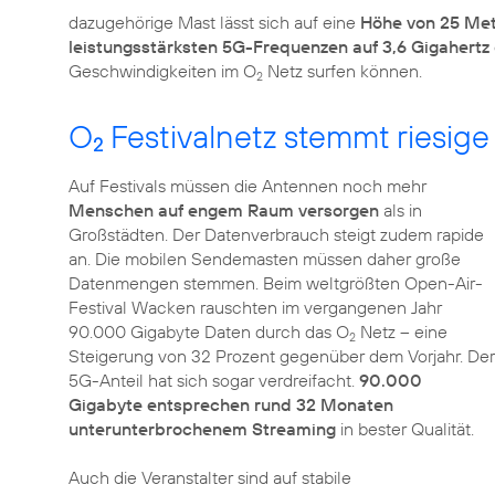
dazugehörige Mast lässt sich auf eine
Höhe von 25 Me
leistungsstärksten 5G-Frequenzen auf 3,6 Gigahertz
Geschwindigkeiten im O
Netz surfen können.
2
O
Festivalnetz stemmt riesi
2
Auf Festivals müssen die Antennen noch mehr
Menschen auf engem Raum versorgen
als in
Großstädten. Der Datenverbrauch steigt zudem rapide
an. Die mobilen Sendemasten müssen daher große
Datenmengen stemmen. Beim weltgrößten Open-Air-
Festival Wacken rauschten im vergangenen Jahr
90.000 Gigabyte Daten durch das O
Netz – eine
2
Steigerung von 32 Prozent gegenüber dem Vorjahr. Der
5G-Anteil hat sich sogar verdreifacht.
90.000
Gigabyte entsprechen rund 32 Monaten
unterunterbrochenem Streaming
in bester Qualität.
Auch die Veranstalter sind auf stabile