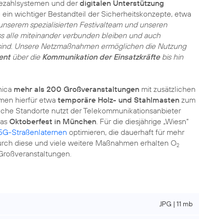
ezahlsystemen und der
digitalen Unterstützung
 ein wichtiger Bestandteil der Sicherheitskonzepte, etwa
 unserem spezialisierten Festivalteam und unseren
ass alle miteinander verbunden bleiben und auch
ind. Unsere Netzmaßnahmen ermöglichen die Nutzung
ent
über die
Kommunikation der Einsatzkräfte
bis hin
nica
mehr als 200 Großveranstaltungen
mit zusätzlichen
en hierfür etwa
temporäre Holz- und Stahlmasten
zum
olche Standorte nutzt der Telekommunikationsanbieter
das
Oktoberfest in München
. Für die diesjährige „Wiesn“
5G-Straßenlaternen
optimieren, die dauerhaft für mehr
urch diese und viele weitere Maßnahmen erhalten O
2
Großveranstaltungen.
JPG | 11 mb