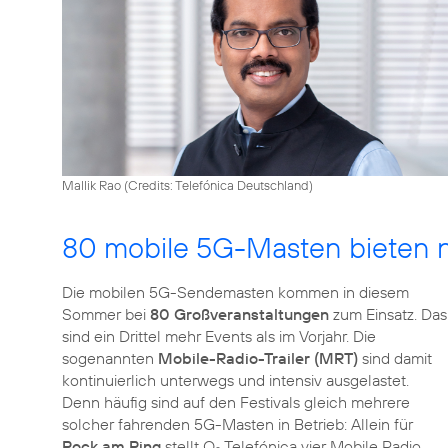
Mallik Rao (
Credits: Telefónica Deutschland
)
80 mobile 5G-Masten bieten n
Die mobilen 5G-Sendemasten kommen in diesem
Sommer bei
80 Großveranstaltungen
zum Einsatz. Das
sind ein Drittel mehr Events als im Vorjahr. Die
sogenannten
Mobile-Radio-Trailer (MRT)
sind damit
kontinuierlich unterwegs und intensiv ausgelastet.
Denn häufig sind auf den Festivals gleich mehrere
solcher fahrenden 5G-Masten in Betrieb: Allein für
Rock am Ring
stellt O
Telefónica vier Mobile Radio