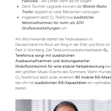
Festivals
- ein Drittel mehr als im Vorjahr
Dank Technik-Upgrade können die
Mobile Radio
Trailer
doppelt so viele Menschen versorgen
Insgesamt setzt O
Telefónica
zusätzliche
2
Netzmaßnahmen für mehr als 200
Großveranstaltungen
um
Am Wochenende startet die Festivalsaison in
Deutschland mit Rock am Ring in der Eifel und Rock im
Park in Nürnberg. Der Telekommunikationsanbieter
O
2
Telefónica sorgt mit zusätzlichen
Ausbaumaßnahmen und leistungsstarker
Mobilfunktechnik für eine stabile Netzabdeckung
bei
den größten Musik-Events des Sommers. Wenn Hundert
O
Telefónica setzt unter anderem
80 mobile 5G-Mas
2
die Uhr mit
zusätzlichen 5G-Kapazitäten
ein optimales
bieten.