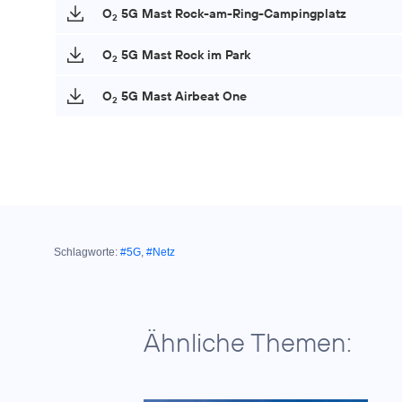
O
5G Mast Rock-am-Ring-Campingplatz
2
O
5G Mast Rock im Park
2
O
5G Mast Airbeat One
2
Schlagworte:
#5G
,
#Netz
Ähnliche Themen: