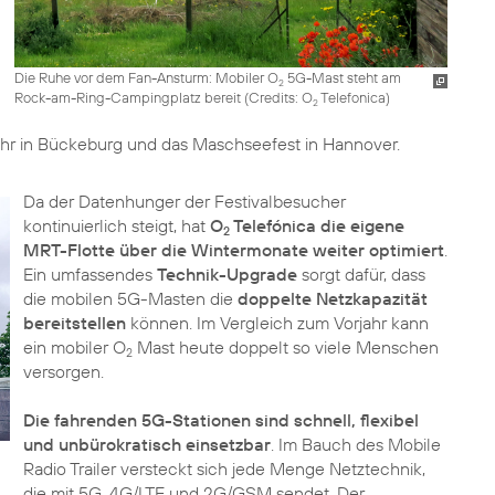
Die Ruhe vor dem Fan-Ansturm: Mobiler O
5G-Mast steht am
2
Rock-am-Ring-Campingplatz bereit (
Credits: O
Telefonica
)
2
hr in Bückeburg und das Maschseefest in Hannover.
Da der Datenhunger der Festivalbesucher
kontinuierlich steigt, hat
O
Telefónica die eigene
2
MRT-Flotte über die Wintermonate weiter optimiert
.
Ein umfassendes
Technik-Upgrade
sorgt dafür, dass
die mobilen 5G-Masten die
doppelte Netzkapazität
bereitstellen
können. Im Vergleich zum Vorjahr kann
ein mobiler O
Mast heute doppelt so viele Menschen
2
versorgen.
Die fahrenden 5G-Stationen sind schnell, flexibel
und unbürokratisch einsetzbar
. Im Bauch des Mobile
Radio Trailer versteckt sich jede Menge Netztechnik,
die mit 5G, 4G/LTE und 2G/GSM sendet. Der