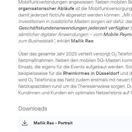
Mobilfunkverbindungen angewiesen. Neben mobilen B
organisatorischer Abläufe
ist die Mobilfunkversorgung
damit jederzeit Notrufe abgesetzt werden können.
„Mit
Investitionen in zusätzliche Masten sorgen wir dafür, d
Geschäftskundenanwendungen jederzeit verfügbar
s
sämtlicher digitaler Anwendungen – vom
Mobile Paym
zum Businesstalk“
, erklärt
Mallik Rao
.
Über das gesamte Jahr 2025 verteilt versorgt O
Telefó
2
Netzmaßnahmen. Neben den mobilen 5G-Masten komm
Einsatz, die eigens für die Events aufgebaut werden. S
beispielsweise für die
Rheinkirmes in Düsseldorf
und 
wird O
Telefónica das Netz zudem erstmals mit neuen
2
Netzkapazitäten rund um die Theresienwiese sorgen. D
Kundinnen und Kunden ein optimales Netzerlebnis auf 
Downloads
Mallik Rao - Portrait