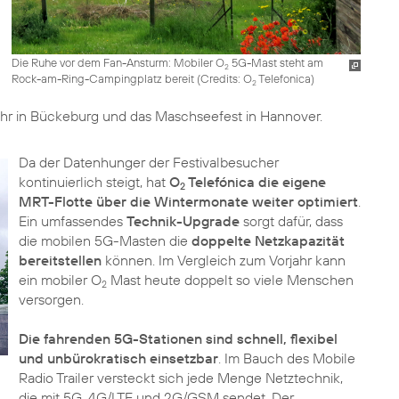
Die Ruhe vor dem Fan-Ansturm: Mobiler O
5G-Mast steht am
2
Rock-am-Ring-Campingplatz bereit (
Credits: O
Telefonica
)
2
hr in Bückeburg und das Maschseefest in Hannover.
Da der Datenhunger der Festivalbesucher
kontinuierlich steigt, hat
O
Telefónica die eigene
2
MRT-Flotte über die Wintermonate weiter optimiert
.
Ein umfassendes
Technik-Upgrade
sorgt dafür, dass
die mobilen 5G-Masten die
doppelte Netzkapazität
bereitstellen
können. Im Vergleich zum Vorjahr kann
ein mobiler O
Mast heute doppelt so viele Menschen
2
versorgen.
Die fahrenden 5G-Stationen sind schnell, flexibel
und unbürokratisch einsetzbar
. Im Bauch des Mobile
Radio Trailer versteckt sich jede Menge Netztechnik,
die mit 5G, 4G/LTE und 2G/GSM sendet. Der