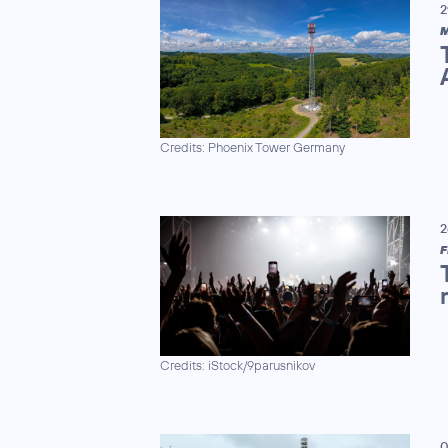
2
M
Credits: Phoenix Tower Germany
2
F
Credits: iStock/9parusnikov
0