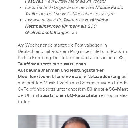
Festivals
- ein Drittel mehr als im Vorjahr
Dank Technik-Upgrade können die
Mobile Radio
Trailer
doppelt so viele Menschen versorgen
Insgesamt setzt O
Telefónica
zusätzliche
2
Netzmaßnahmen für mehr als 200
Großveranstaltungen
um
Am Wochenende startet die Festivalsaison in
Deutschland mit Rock am Ring in der Eifel und Rock im
Park in Nürnberg. Der Telekommunikationsanbieter
O
2
Telefónica sorgt mit zusätzlichen
Ausbaumaßnahmen und leistungsstarker
Mobilfunktechnik für eine stabile Netzabdeckung
bei
den größten Musik-Events des Sommers. Wenn Hundert
O
Telefónica setzt unter anderem
80 mobile 5G-Mas
2
die Uhr mit
zusätzlichen 5G-Kapazitäten
ein optimales
bieten.