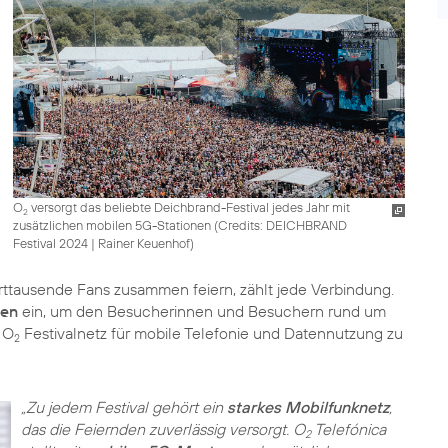
O
versorgt das beliebte Deichbrand-Festival jedes Jahr mit
2
zusätzlichen mobilen 5G-Stationen (
Credits: DEICHBRAND
Festival 2024 | Rainer Keuenhof
)
tausende Fans zusammen feiern, zählt jede Verbindung.
ten
ein, um den Besucherinnen und Besuchern rund um
 O
Festivalnetz für mobile Telefonie und Datennutzung zu
2
„Zu jedem Festival gehört ein
starkes Mobilfunknetz
,
das die Feiernden zuverlässig versorgt. O
Telefónica
2