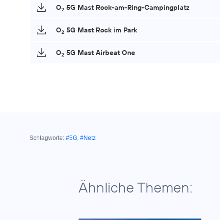
O
5G Mast Rock-am-Ring-Campingplatz
2
O
5G Mast Rock im Park
2
O
5G Mast Airbeat One
2
Schlagworte:
#5G
,
#Netz
Ähnliche Themen: