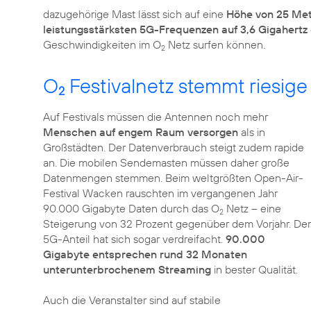
dazugehörige Mast lässt sich auf eine
Höhe von 25 Me
leistungsstärksten 5G-Frequenzen auf 3,6 Gigahertz
Geschwindigkeiten im O
Netz surfen können.
2
O
Festivalnetz stemmt riesi
2
Auf Festivals müssen die Antennen noch mehr
Menschen auf engem Raum versorgen
als in
Großstädten. Der Datenverbrauch steigt zudem rapide
an. Die mobilen Sendemasten müssen daher große
Datenmengen stemmen. Beim weltgrößten Open-Air-
Festival Wacken rauschten im vergangenen Jahr
90.000 Gigabyte Daten durch das O
Netz – eine
2
Steigerung von 32 Prozent gegenüber dem Vorjahr. Der
5G-Anteil hat sich sogar verdreifacht.
90.000
Gigabyte entsprechen rund 32 Monaten
unterunterbrochenem Streaming
in bester Qualität.
Auch die Veranstalter sind auf stabile