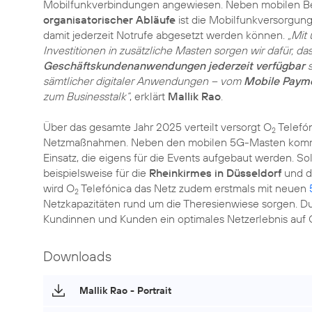
Mobilfunkverbindungen angewiesen. Neben mobilen B
organisatorischer Abläufe
ist die Mobilfunkversorgung
damit jederzeit Notrufe abgesetzt werden können.
„Mit
Investitionen in zusätzliche Masten sorgen wir dafür, d
Geschäftskundenanwendungen jederzeit verfügbar
s
sämtlicher digitaler Anwendungen – vom
Mobile Paym
zum Businesstalk“
, erklärt
Mallik Rao
.
Über das gesamte Jahr 2025 verteilt versorgt O
Telefó
2
Netzmaßnahmen. Neben den mobilen 5G-Masten komm
Einsatz, die eigens für die Events aufgebaut werden. S
beispielsweise für die
Rheinkirmes in Düsseldorf
und 
wird O
Telefónica das Netz zudem erstmals mit neuen
2
Netzkapazitäten rund um die Theresienwiese sorgen. D
Kundinnen und Kunden ein optimales Netzerlebnis auf 
Downloads
Mallik Rao - Portrait