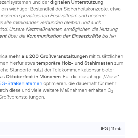
ezahlsystemen und der
digitalen Unterstützung
 ein wichtiger Bestandteil der Sicherheitskonzepte, etwa
 unserem spezialisierten Festivalteam und unseren
ass alle miteinander verbunden bleiben und auch
ind. Unsere Netzmaßnahmen ermöglichen die Nutzung
ent
über die
Kommunikation der Einsatzkräfte
bis hin
nica
mehr als 200 Großveranstaltungen
mit zusätzlichen
en hierfür etwa
temporäre Holz- und Stahlmasten
zum
olche Standorte nutzt der Telekommunikationsanbieter
das
Oktoberfest in München
. Für die diesjährige „Wiesn“
5G-Straßenlaternen
optimieren, die dauerhaft für mehr
urch diese und viele weitere Maßnahmen erhalten O
2
Großveranstaltungen.
JPG | 11 mb