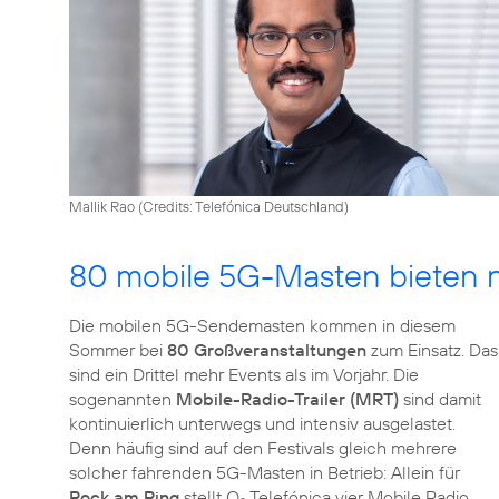
Mallik Rao (
Credits: Telefónica Deutschland
)
80 mobile 5G-Masten bieten n
Die mobilen 5G-Sendemasten kommen in diesem
Sommer bei
80 Großveranstaltungen
zum Einsatz. Das
sind ein Drittel mehr Events als im Vorjahr. Die
sogenannten
Mobile-Radio-Trailer (MRT)
sind damit
kontinuierlich unterwegs und intensiv ausgelastet.
Denn häufig sind auf den Festivals gleich mehrere
solcher fahrenden 5G-Masten in Betrieb: Allein für
Rock am Ring
stellt O
Telefónica vier Mobile Radio