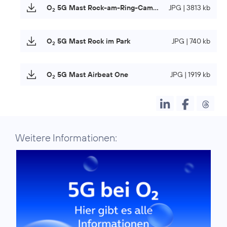
O
5G Mast Rock-am-Ring-Campingplatz
JPG | 3813 kb
2
O
5G Mast Rock im Park
JPG | 740 kb
2
O
5G Mast Airbeat One
JPG | 1919 kb
2
Weitere Informationen: