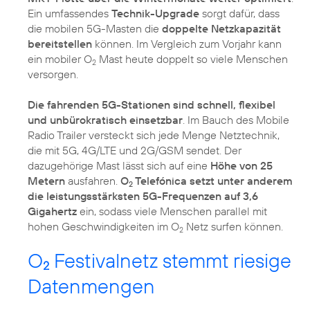
Ein umfassendes
Technik-Upgrade
sorgt dafür, dass
die mobilen 5G-Masten die
doppelte Netzkapazität
bereitstellen
können. Im Vergleich zum Vorjahr kann
ein mobiler O
Mast heute doppelt so viele Menschen
2
versorgen.
Die fahrenden 5G-Stationen sind schnell, flexibel
und unbürokratisch einsetzbar
. Im Bauch des Mobile
Radio Trailer versteckt sich jede Menge Netztechnik,
die mit 5G, 4G/LTE und 2G/GSM sendet. Der
dazugehörige Mast lässt sich auf eine
Höhe von 25
Metern
ausfahren.
O
Telefónica setzt unter anderem
2
die leistungsstärksten 5G-Frequenzen auf 3,6
Gigahertz
ein, sodass viele Menschen parallel mit
hohen Geschwindigkeiten im O
Netz surfen können.
2
O
Festivalnetz stemmt riesige
2
Datenmengen