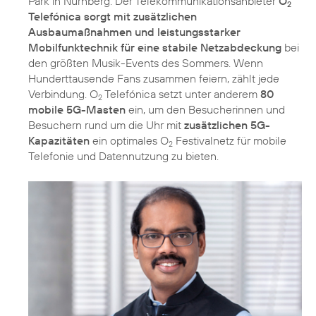
Park in Nürnberg. Der Telekommunikationsanbieter
O
2
Telefónica sorgt mit zusätzlichen
Ausbaumaßnahmen und leistungsstarker
Mobilfunktechnik für eine stabile Netzabdeckung
bei
den größten Musik-Events des Sommers. Wenn
Hunderttausende Fans zusammen feiern, zählt jede
Verbindung. O
Telefónica setzt unter anderem
80
2
mobile 5G-Masten
ein, um den Besucherinnen und
Besuchern rund um die Uhr mit
zusätzlichen 5G-
Kapazitäten
ein optimales O
Festivalnetz für mobile
2
Telefonie und Datennutzung zu bieten.