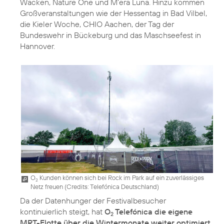
Wacken, Nature One und M’era Luna. Hinzu kommen
Großveranstaltungen wie der Hessentag in Bad Vilbel,
die Kieler Woche, CHIO Aachen, der Tag der
Bundeswehr in Bückeburg und das Maschseefest in
Hannover.
O
Kunden können sich bei Rock im Park auf ein zuverlässiges
2
Netz freuen (
Credits: Telefónica Deutschland
)
Da der Datenhunger der Festivalbesucher
kontinuierlich steigt, hat
O
Telefónica die eigene
2
MRT-Flotte über die Wintermonate weiter optimiert
.