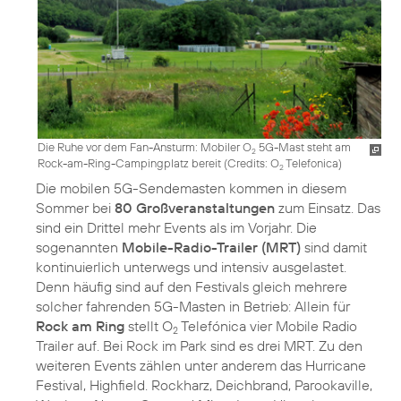
Die Ruhe vor dem Fan-Ansturm: Mobiler O
5G-Mast steht am
2
Rock-am-Ring-Campingplatz bereit (
Credits: O
Telefonica
)
2
Die mobilen 5G-Sendemasten kommen in diesem
Sommer bei
80 Großveranstaltungen
zum Einsatz. Das
sind ein Drittel mehr Events als im Vorjahr. Die
sogenannten
Mobile-Radio-Trailer (MRT)
sind damit
kontinuierlich unterwegs und intensiv ausgelastet.
Denn häufig sind auf den Festivals gleich mehrere
solcher fahrenden 5G-Masten in Betrieb: Allein für
Rock am Ring
stellt O
Telefónica vier Mobile Radio
2
Trailer auf. Bei Rock im Park sind es drei MRT. Zu den
weiteren Events zählen unter anderem das Hurricane
Festival, Highfield. Rockharz, Deichbrand, Parookaville,