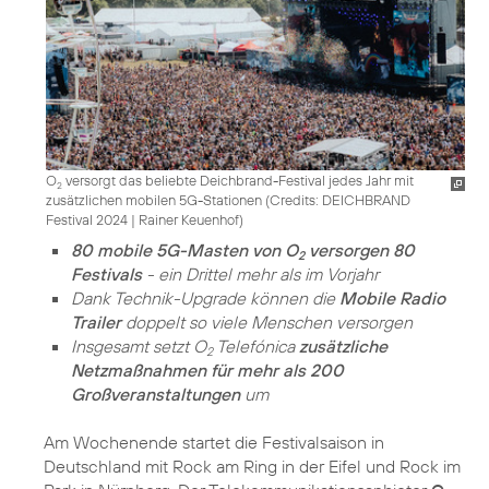
O
versorgt das beliebte Deichbrand-Festival jedes Jahr mit
2
zusätzlichen mobilen 5G-Stationen (
Credits: DEICHBRAND
Festival 2024 | Rainer Keuenhof
)
80 mobile 5G-Masten von O
versorgen 80
2
Festivals
- ein Drittel mehr als im Vorjahr
Dank Technik-Upgrade können die
Mobile Radio
Trailer
doppelt so viele Menschen versorgen
Insgesamt setzt O
Telefónica
zusätzliche
2
Netzmaßnahmen für mehr als 200
Großveranstaltungen
um
Am Wochenende startet die Festivalsaison in
Deutschland mit Rock am Ring in der Eifel und Rock im