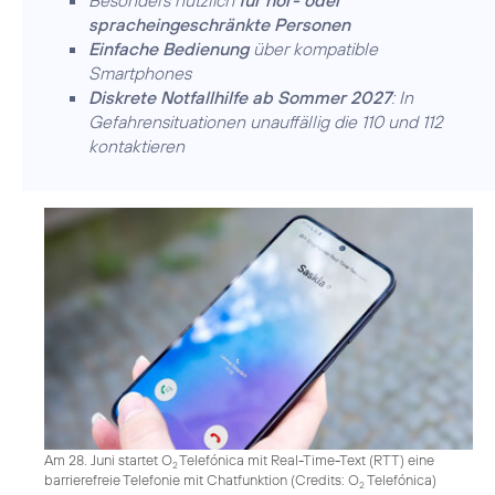
Besonders nützlich
für hör- oder
spracheingeschränkte Personen
Einfache Bedienung
über kompatible
Smartphones
Diskrete Notfallhilfe ab Sommer 2027
: In
Gefahrensituationen unauffällig die 110 und 112
kontaktieren
Am 28. Juni startet O
Telefónica mit Real-Time-Text (RTT) eine
2
barrierefreie Telefonie mit Chatfunktion (
Credits: O
Telefónica
)
2