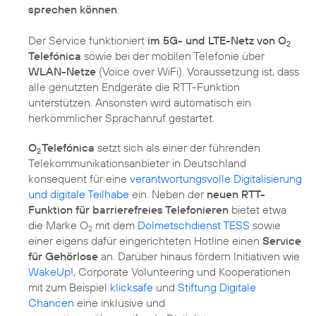
sprechen können
.
Der Service funktioniert
im 5G- und LTE-Netz von O
2
Telefónica
sowie bei der mobilen Telefonie über
WLAN-Netze
(Voice over WiFi). Voraussetzung ist, dass
alle genutzten Endgeräte die RTT-Funktion
unterstützen. Ansonsten wird automatisch ein
herkömmlicher Sprachanruf gestartet.
O
Telefónica
setzt sich als einer der führenden
2
Telekommunikationsanbieter in Deutschland
konsequent für eine
verantwortungsvolle Digitalisierung
und digitale Teilhabe
ein. Neben der
neuen RTT-
Funktion für barrierefreies Telefonieren
bietet etwa
die Marke O
mit dem
Dolmetschdienst TESS
sowie
2
einer eigens dafür eingerichteten Hotline einen
Service
für Gehörlose
an. Darüber hinaus fördern Initiativen wie
WakeUp!
, Corporate Volunteering und Kooperationen
mit zum Beispiel
klicksafe
und
Stiftung Digitale
Chancen
eine inklusive und