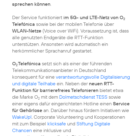
sprechen können
.
Der Service funktioniert
im 5G- und LTE-Netz von O
2
Telefónica
sowie bei der mobilen Telefonie über
WLAN-Netze
(Voice over WiFi). Voraussetzung ist, dass
alle genutzten Endgeräte die RTT-Funktion
unterstützen. Ansonsten wird automatisch ein
herkömmlicher Sprachanruf gestartet.
O
Telefónica
setzt sich als einer der führenden
2
Telekommunikationsanbieter in Deutschland
konsequent für eine
verantwortungsvolle Digitalisierung
und digitale Teilhabe
ein. Neben der
neuen RTT-
Funktion für barrierefreies Telefonieren
bietet etwa
die Marke O
mit dem
Dolmetschdienst TESS
sowie
2
einer eigens dafür eingerichteten Hotline einen
Service
für Gehörlose
an. Darüber hinaus fördern Initiativen wie
WakeUp!
, Corporate Volunteering und Kooperationen
mit zum Beispiel
klicksafe
und
Stiftung Digitale
Chancen
eine inklusive und