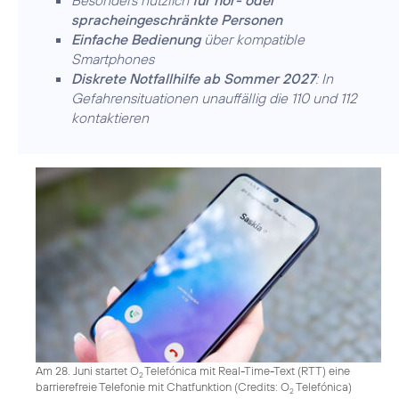
Besonders nützlich
für hör- oder
spracheingeschränkte Personen
Einfache Bedienung
über kompatible
Smartphones
Diskrete Notfallhilfe ab Sommer 2027
: In
Gefahrensituationen unauffällig die 110 und 112
kontaktieren
Am 28. Juni startet O
Telefónica mit Real-Time-Text (RTT) eine
2
barrierefreie Telefonie mit Chatfunktion (
Credits: O
Telefónica
)
2