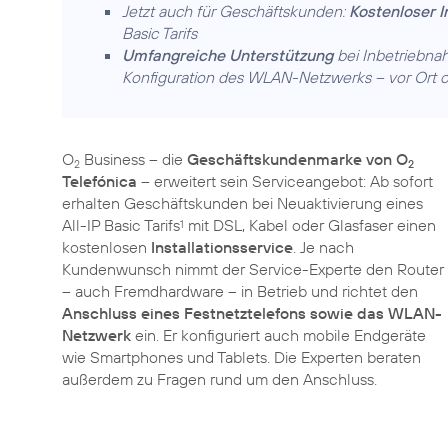
Jetzt auch für Geschäftskunden:
Kostenloser I
Basic Tarifs
Umfangreiche Unterstützung
bei Inbetriebna
Konfiguration des WLAN-Netzwerks – vor Ort o
O
Business – die
Geschäftskundenmarke von O
2
2
Telefónica
– erweitert sein Serviceangebot: Ab sofort
erhalten Geschäftskunden bei Neuaktivierung eines
All-IP Basic Tarifs
mit DSL, Kabel oder Glasfaser einen
1
kostenlosen
Installationsservice
. Je nach
Kundenwunsch nimmt der Service-Experte den Router
– auch Fremdhardware – in Betrieb und richtet den
Anschluss eines Festnetztelefons sowie das WLAN-
Netzwerk
ein. Er konfiguriert auch mobile Endgeräte
wie Smartphones und Tablets. Die Experten beraten
außerdem zu Fragen rund um den Anschluss.