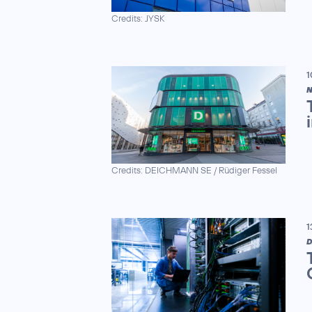
Credits: JYSK
1
N
Credits: DEICHMANN SE / Rüdiger Fessel
1
D