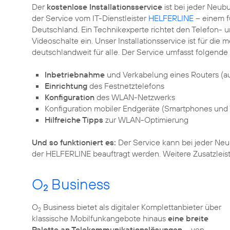
Der
kostenlose Installationsservice
ist bei jeder Neub
der Service vom IT-Dienstleister
HELFERLINE
– einem f
Deutschland. Ein Technikexperte richtet den Telefon- 
Videoschalte ein. Unser Installationsservice ist für di
deutschlandweit für alle. Der Service umfasst folgende
Inbetriebnahme
und Verkabelung eines Routers (
Einrichtung
des Festnetztelefons
Konfiguration
des WLAN-Netzwerks
Konfiguration mobiler Endgeräte (Smartphones und 
Hilfreiche Tipps
zur WLAN-Optimierung
Und so funktioniert es:
Der Service kann bei jeder Neua
der HELFERLINE beauftragt werden. Weitere Zusatzleist
O
Business
2
O
Business bietet als digitaler Komplettanbieter über
2
klassische Mobilfunkangebote hinaus
eine breite
Palette an Telekommunikationslösungen
– von