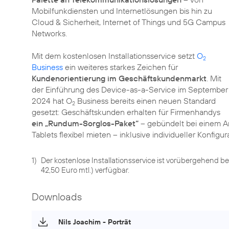
Mobilfunkdiensten und Internetlösungen bis hin zu
Cloud & Sicherheit, Internet of Things und 5G Campus
Networks.
Mit dem kostenlosen Installationsservice setzt
O
2
Business
ein weiteres starkes Zeichen für
Kundenorientierung im Geschäftskundenmarkt
. Mit
der Einführung des Device-as-a-Service im September
2024 hat O
Business bereits einen neuen Standard
2
gesetzt: Geschäftskunden erhalten für Firmenhandys
ein „Rundum-Sorglos-Paket“
– gebündelt bei einem A
Tablets flexibel mieten – inklusive individueller Konfi
1)
Der kostenlose Installationsservice ist vorübergehend bei
42,50 Euro mtl.) verfügbar.
Downloads
Nils Joachim - Porträt