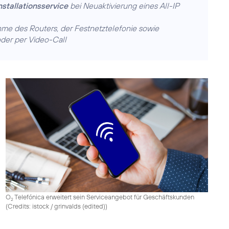
nstallationsservice
bei Neuaktivierung eines All-IP
hme des Routers, der Festnetztelefonie sowie
der per Video-Call
O
Telefónica erweitert sein Serviceangebot für Geschäftskunden
2
(
Credits: istock / grinvalds (edited)
)