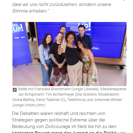
dass wir uns nicht zurückziehen, sondern unsere
Stimme erheben.“
Selfie mit Franziska Brandmann (Junge Liberale), Medienexperte
Jan Schipmann, Tim Achtermeyer (Die Grünen), Moderatorin
Diona Bathily, Deniz Taskiran (O
Telefónica) und Johannes Winkel
2
(Junge Union) (vlnr.)
Die Debatten waren lebhaft und reichten von
Strategien gegen politische Extreme über die
Bedeutung von Zivilcourage im Netz bis hin zu den
konkreten Erwartungen der Jugend an die Politik
von