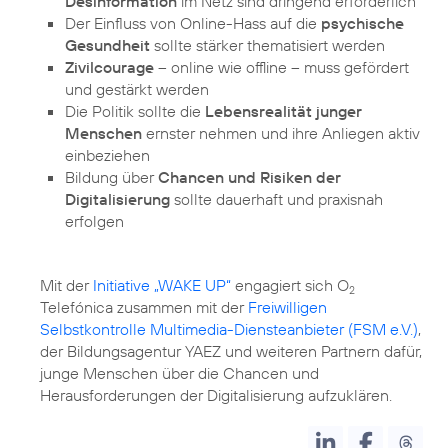
Desinformation
im Netz sind dringend erforderlich
Der Einfluss von Online-Hass auf die
psychische
Gesundheit
sollte stärker thematisiert werden
Zivilcourage
– online wie offline – muss gefördert
und gestärkt werden
Die Politik sollte die
Lebensrealität junger
Menschen
ernster nehmen und ihre Anliegen aktiv
einbeziehen
Bildung über
Chancen und Risiken der
Digitalisierung
sollte dauerhaft und praxisnah
erfolgen
Mit der
Initiative „WAKE UP“
engagiert sich O
2
Telefónica zusammen mit der
Freiwilligen
Selbstkontrolle Multimedia-Diensteanbieter (FSM e.V.)
,
der Bildungsagentur YAEZ und weiteren Partnern dafür,
junge Menschen über die Chancen und
Herausforderungen der Digitalisierung aufzuklären.