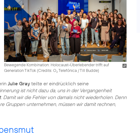
Bewegende Kombination: Holocaust-Überlebender trifft auf
Generation TikTok (
Credits: O
Telefónica / Till Budde
)
2
erin
Julie Gray
teilte er eindrücklich seine
rinnerung ist nicht dazu da, uns in der Vergangenheit
t
. Damit wir die Fehler von damals nicht wiederholen. Denn
ere Gruppen unternehmen, müssen wir damit rechnen,
ebensmut