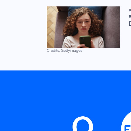
1
B
Credits: Gettyimages