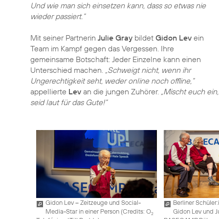
Und wie man sich einsetzen kann, dass so etwas nie
wieder passiert.“
Mit seiner Partnerin
Julie Gray
bildet
Gidon Lev
ein
Team im Kampf gegen das Vergessen. Ihre
gemeinsame Botschaft: Jeder Einzelne kann einen
Unterschied machen.
„Schweigt nicht, wenn ihr
Ungerechtigkeit seht, weder online noch offline,“
appellierte
Lev
an die jungen Zuhörer.
„Mischt euch ein,
seid laut für das Gute!“
Gidon Lev – Zeitzeuge und Social-
Berliner Schüler
Media-Star in einer Person (
Credits: O
Gidon Lev und Ju
2