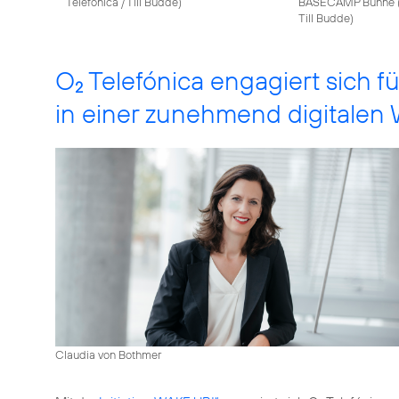
Telefónica / Till Budde
)
BASECAMP Bühne 
Till Budde
)
O
Telefónica engagiert sich 
2
in einer zunehmend digitalen 
Claudia von Bothmer