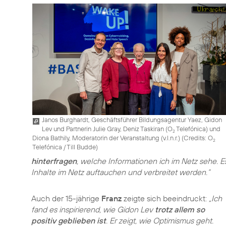
Janos Burghardt, Geschäftsführer Bildungsagentur Yaez, Gidon
Lev und Partnerin Julie Gray, Deniz Taskiran (O
Telefónica) und
2
Diona Bathily, Moderatorin der Veranstaltung (v.l.n.r.) (
Credits: O
2
Telefónica / Till Budde
)
hinterfragen
, welche Informationen ich im Netz sehe. E
Inhalte im Netz auftauchen und verbreitet werden.“
Auch der 15-jährige
Franz
zeigte sich beeindruckt:
„Ich
fand es inspirierend, wie Gidon Lev
trotz allem so
positiv geblieben ist
. Er zeigt, wie Optimismus geht.