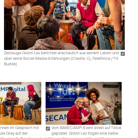
Zeitzeuge Gidon Lev berichtet anschaulich aus seinem Leben und
über seine Social-Media-Erfahrungen (
Credits: O
Telefónica / Till
2
Budde
)
:innen im Gespräch mit
Vom BASECAMP-Event direkt auf Tiktok
lie Gray auf der
gepostet. Gidon Lev folgen eine halbe