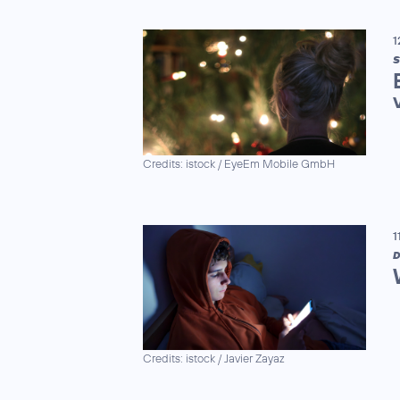
1
S
Credits: istock / EyeEm Mobile GmbH
1
D
Credits: istock / Javier Zayaz