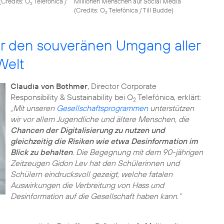
(
Credits: O
Telefónica /
Millionen Menschen auf Social Media
2
(
Credits: O
Telefónica / Till Budde
)
2
für den souveränen Umgang aller
Welt
Claudia von Bothmer
, Director Corporate
Responsibility & Sustainability bei O
Telefónica, erklärt:
2
„Mit unseren
Gesellschaftsprogrammen
unterstützen
wir vor allem Jugendliche und ältere Menschen, die
Chancen der Digitalisierung zu nutzen und
gleichzeitig die Risiken wie etwa Desinformation im
Blick zu behalten
. Die Begegnung mit dem 90-jährigen
Zeitzeugen Gidon Lev hat den Schülerinnen und
Schülern eindrucksvoll gezeigt, welche fatalen
Auswirkungen die Verbreitung von Hass und
Desinformation auf die Gesellschaft haben kann.“