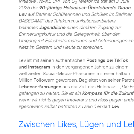
Initiative „WAKE UP!“ von O
Telefónica traf am 3. Juni
2
2025 der
90-jährige Holocaust-Überlebende Gidon
Lev
auf Berliner Schülerinnen und Schüler. Im Berliner
BASECAMP des Telekommunikationsanbieters
bekamen
Jugendliche
einen direkten Zugang zur
Erinnerungskultur und die Gelegenheit, über den
Umgang mit Falschinformationen und Anfeindungen im
Netz im Gestern und Heute zu sprechen.
Lev ist mit seinen authentischen
Postings bei TikTok
und Instagram
in den vergangenen Jahren zu einem
weltweiten Social-Media-Phänomen mit einer halben
Million Followern geworden. Begleitet von seiner Partn
Lebenserfahrungen
aus der Zeit des Holocaust.
„Die E
gefangen zu halten. Sie ist ein
Kompass für die Zukunf
wenn wir nichts gegen Intoleranz und Hass gegen and
irgendwann selbst betroffen zu sein “
, erklärt
Lev
.
Zwischen Likes, Lügen und L