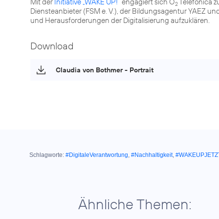
Mit der
Initiative „WAKE UP!“
engagiert sich O
Telefónica z
2
Diensteanbieter (FSM e. V.), der Bildungsagentur YAEZ u
und Herausforderungen der Digitalisierung aufzuklären.
Download
Claudia von Bothmer - Portrait
Schlagworte:
#DigitaleVerantwortung
,
#Nachhaltigkeit
,
#WAKEUPJETZ
Ähnliche Themen: