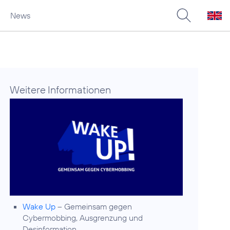
News
Weitere Informationen
Wake Up
– Gemeinsam gegen
Cybermobbing, Ausgrenzung und
Desinformation