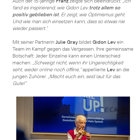
Auch der 15-jährige
Franz
zeigte sich beeindruckt:
„Ich
fand es inspirierend, wie Gidon Lev
trotz allem so
positiv geblieben ist
. Er zeigt, wie Optimismus geht.
Und wie man sich einsetzen kann, dass so etwas nie
wieder passiert.“
Mit seiner Partnerin
Julie Gray
bildet
Gidon Lev
ein
Team im Kampf gegen das Vergessen. Ihre gemeinsame
Botschaft: Jeder Einzelne kann einen Unterschied
machen.
„Schweigt nicht, wenn ihr Ungerechtigkeit
seht, weder online noch offline,“
appellierte
Lev
an die
jungen Zuhörer.
„Mischt euch ein, seid laut für das
Gute!“