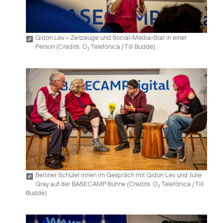
Gidon Lev – Zeitzeuge und Social-Media-Star in einer
Person (
Credits: O
Telefónica / Till Budde
)
2
Berliner Schüler:innen im Gespräch mit Gidon Lev und Julie
Gray auf der BASECAMP Bühne (
Credits: O
Telefónica / Till
2
Budde
)