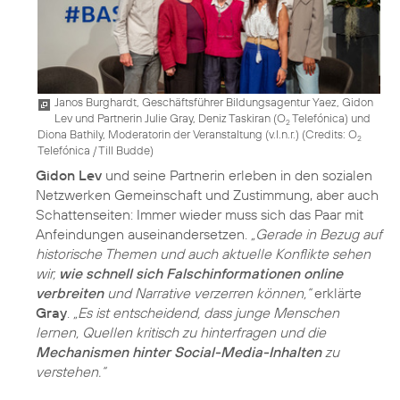
Janos Burghardt, Geschäftsführer Bildungsagentur Yaez, Gidon
Lev und Partnerin Julie Gray, Deniz Taskiran (O
Telefónica) und
2
Diona Bathily, Moderatorin der Veranstaltung (v.l.n.r.) (
Credits: O
2
Telefónica / Till Budde
)
Gidon Lev
und seine Partnerin erleben in den sozialen
Netzwerken Gemeinschaft und Zustimmung, aber auch
Schattenseiten: Immer wieder muss sich das Paar mit
Anfeindungen auseinandersetzen.
„Gerade in Bezug auf
historische Themen und auch aktuelle Konflikte sehen
wir,
wie schnell sich Falschinformationen online
verbreiten
und Narrative verzerren können,“
erklärte
Gray
.
„Es ist entscheidend, dass junge Menschen
lernen, Quellen kritisch zu hinterfragen und die
Mechanismen hinter Social-Media-Inhalten
zu
verstehen.“