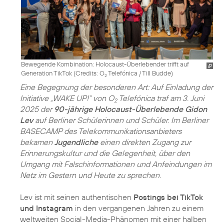
Bewegende Kombination: Holocaust-Überlebender trifft auf
Generation TikTok (
Credits: O
Telefónica / Till Budde
)
2
Eine Begegnung der besonderen Art: Auf Einladung der
Initiative „WAKE UP!“ von O
Telefónica traf am 3. Juni
2
2025 der
90-jährige Holocaust-Überlebende Gidon
Lev
auf Berliner Schülerinnen und Schüler. Im Berliner
BASECAMP des Telekommunikationsanbieters
bekamen
Jugendliche
einen direkten Zugang zur
Erinnerungskultur und die Gelegenheit, über den
Umgang mit Falschinformationen und Anfeindungen im
Netz im Gestern und Heute zu sprechen.
Lev ist mit seinen authentischen
Postings bei TikTok
und Instagram
in den vergangenen Jahren zu einem
weltweiten Social-Media-Phänomen mit einer halben