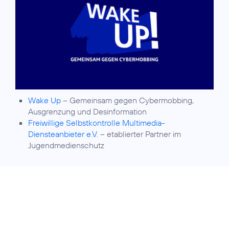
Wake Up
– Gemeinsam gegen Cybermobbing,
Ausgrenzung und Desinformation
Freiwillige Selbstkontrolle Multimedia-
Diensteanbieter e.V.
– etablierter Partner im
Jugendmedienschutz