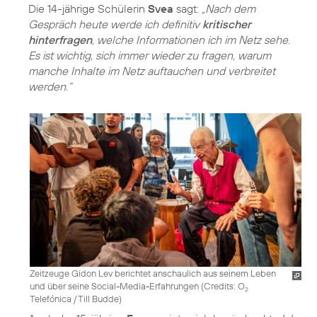
Die 14-jährige Schülerin
Svea
sagt:
„Nach dem
Gespräch heute werde ich definitiv
kritischer
hinterfragen
, welche Informationen ich im Netz sehe.
Es ist wichtig, sich immer wieder zu fragen, warum
manche Inhalte im Netz auftauchen und verbreitet
werden.“
Zeitzeuge Gidon Lev berichtet anschaulich aus seinem Leben
und über seine Social-Media-Erfahrungen (
Credits: O
2
Telefónica / Till Budde
)