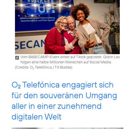
Vom BASECAMP-Event direkt auf Tiktok gepostet. Gidon Lev
folgen eine halbe Millionen Menschen auf Social Media
(
Credits: O
Telefónica / Till Budde
)
2
O
Telefónica engagiert sich
2
für den souveränen Umgang
aller in einer zunehmend
digitalen Welt