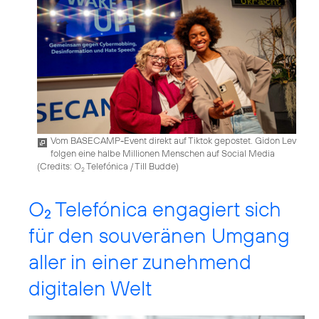
Vom BASECAMP-Event direkt auf Tiktok gepostet. Gidon Lev
folgen eine halbe Millionen Menschen auf Social Media
(
Credits: O
Telefónica / Till Budde
)
2
O
Telefónica engagiert sich
2
für den souveränen Umgang
aller in einer zunehmend
digitalen Welt