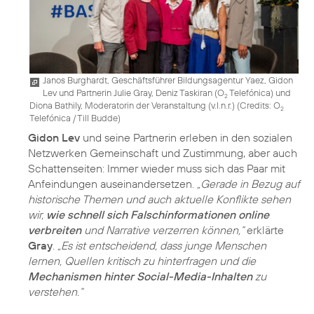
Janos Burghardt, Geschäftsführer Bildungsagentur Yaez, Gidon
Lev und Partnerin Julie Gray, Deniz Taskiran (O
Telefónica) und
2
Diona Bathily, Moderatorin der Veranstaltung (v.l.n.r.) (
Credits: O
2
Telefónica / Till Budde
)
Gidon Lev
und seine Partnerin erleben in den sozialen
Netzwerken Gemeinschaft und Zustimmung, aber auch
Schattenseiten: Immer wieder muss sich das Paar mit
Anfeindungen auseinandersetzen.
„Gerade in Bezug auf
historische Themen und auch aktuelle Konflikte sehen
wir,
wie schnell sich Falschinformationen online
verbreiten
und Narrative verzerren können,“
erklärte
Gray
.
„Es ist entscheidend, dass junge Menschen
lernen, Quellen kritisch zu hinterfragen und die
Mechanismen hinter Social-Media-Inhalten
zu
verstehen.“