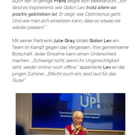
Auch der 15-jährige
Franz
zeigte sich beeindruckt:
„Ich
fand es inspirierend, wie Gidon Lev
trotz allem so
positiv geblieben ist
. Er zeigt, wie Optimismus geht.
Und wie man sich einsetzen kann, dass so etwas nie
wieder passiert.“
Mit seiner Partnerin
Julie Gray
bildet
Gidon Lev
ein
Team im Kampf gegen das Vergessen. Ihre gemeinsame
Botschaft: Jeder Einzelne kann einen Unterschied
machen.
„Schweigt nicht, wenn ihr Ungerechtigkeit
seht, weder online noch offline,“
appellierte
Lev
an die
jungen Zuhörer.
„Mischt euch ein, seid laut für das
Gute!“