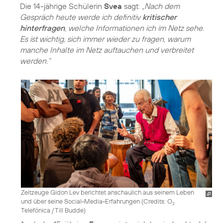
Die 14-jährige Schülerin
Svea
sagt:
„Nach dem
Gespräch heute werde ich definitiv
kritischer
hinterfragen
, welche Informationen ich im Netz sehe.
Es ist wichtig, sich immer wieder zu fragen, warum
manche Inhalte im Netz auftauchen und verbreitet
werden.“
Zeitzeuge Gidon Lev berichtet anschaulich aus seinem Leben
und über seine Social-Media-Erfahrungen (
Credits: O
2
Telefónica / Till Budde
)