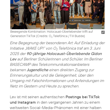
Bewegende Kombination: Holocaust-Überlebender trifft auf
Generation TikTok (
Credits: O
Telefónica / Till Budde
)
2
Eine Begegnung der besonderen Art: Auf Einladung der
Initiative „WAKE UP!“ von O
Telefónica traf am 3. Juni
2
2025 der
90-jährige Holocaust-Überlebende Gidon
Lev
auf Berliner Schülerinnen und Schüler. Im Berliner
BASECAMP des Telekommunikationsanbieters
bekamen
Jugendliche
einen direkten Zugang zur
Erinnerungskultur und die Gelegenheit, über den
Umgang mit Falschinformationen und Anfeindungen im
Netz im Gestern und Heute zu sprechen.
Lev ist mit seinen authentischen
Postings bei TikTok
und Instagram
in den vergangenen Jahren zu einem
weltweiten Social-Media-Phänomen mit einer halben