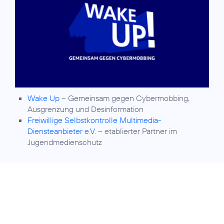
Wake Up
– Gemeinsam gegen Cybermobbing,
Ausgrenzung und Desinformation
Freiwillige Selbstkontrolle Multimedia-
Diensteanbieter e.V.
– etablierter Partner im
Jugendmedienschutz