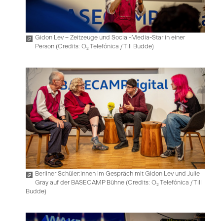
Gidon Lev – Zeitzeuge und Social-Media-Star in einer
Person (
Credits: O
Telefónica / Till Budde
)
2
Berliner Schüler:innen im Gespräch mit Gidon Lev und Julie
Gray auf der BASECAMP Bühne (
Credits: O
Telefónica / Till
2
Budde
)