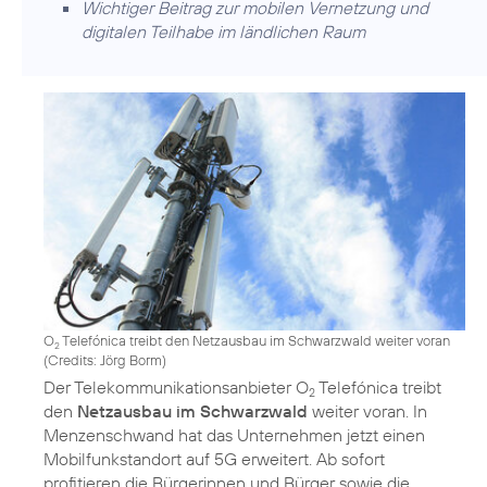
Wichtiger Beitrag zur mobilen Vernetzung und
digitalen Teilhabe im ländlichen Raum
O
Telefónica treibt den Netzausbau im Schwarzwald weiter voran
2
(
Credits: Jörg Borm
)
Der Telekommunikationsanbieter O
Telefónica treibt
2
den
Netzausbau im Schwarzwald
weiter voran. In
Menzenschwand hat das Unternehmen jetzt einen
Mobilfunkstandort auf 5G erweitert. Ab sofort
profitieren die Bürgerinnen und Bürger sowie die