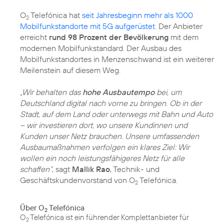
O
Telefónica hat
seit Jahresbeginn mehr als 1000
2
Mobilfunkstandorte mit 5G aufgerüstet
. Der Anbieter
erreicht
rund 98 Prozent der Bevölkerung
mit dem
modernen Mobilfunkstandard. Der Ausbau des
Mobilfunkstandortes in Menzenschwand ist ein weiterer
Meilenstein auf diesem Weg.
„Wir behalten das
hohe Ausbautempo
bei, um
Deutschland digital nach vorne zu bringen. Ob in der
Stadt, auf dem Land oder unterwegs mit Bahn und Auto
– wir investieren dort, wo unsere Kundinnen und
Kunden unser Netz brauchen. Unsere umfassenden
Ausbaumaßnahmen verfolgen ein klares Ziel: Wir
wollen ein noch leistungsfähigeres Netz für alle
schaffen“
, sagt
Mallik Rao
, Technik- und
Geschäftskundenvorstand von O
Telefónica.
2
Über O
Telefónica
2
O
Telefónica ist ein führender Komplettanbieter für
2