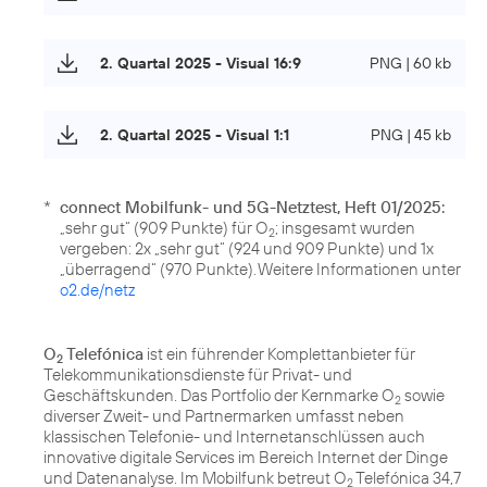
2. Quartal 2025 - Visual 16:9
PNG | 60 kb
2. Quartal 2025 - Visual 1:1
PNG | 45 kb
*
connect Mobilfunk- und 5G-Netztest, Heft 01/2025:
„sehr gut“ (909 Punkte) für O
; insgesamt wurden
2
vergeben: 2x „sehr gut“ (924 und 909 Punkte) und 1x
„überragend“ (970 Punkte). Weitere Informationen unter
o2.de/netz
O
Telefónica
ist ein führender Komplettanbieter für
2
Telekommunikationsdienste für Privat- und
Geschäftskunden. Das Portfolio der Kernmarke O
sowie
2
diverser Zweit- und Partnermarken umfasst neben
klassischen Telefonie- und Internetanschlüssen auch
innovative digitale Services im Bereich Internet der Dinge
und Datenanalyse. Im Mobilfunk betreut O
Telefónica 34,7
2