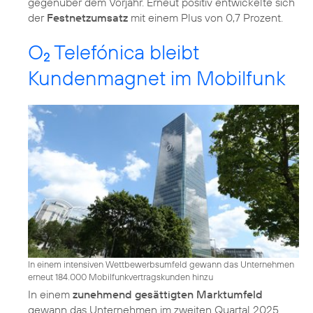
gegenüber dem Vorjahr. Erneut positiv entwickelte sich
der
Festnetzumsatz
mit einem Plus von 0,7 Prozent.
O
Telefónica bleibt
2
Kundenmagnet im Mobilfunk
In einem intensiven Wettbewerbsumfeld gewann das Unternehmen
erneut 184.000 Mobilfunkvertragskunden hinzu
In einem
zunehmend gesättigten Marktumfeld
gewann das Unternehmen im zweiten Quartal 2025