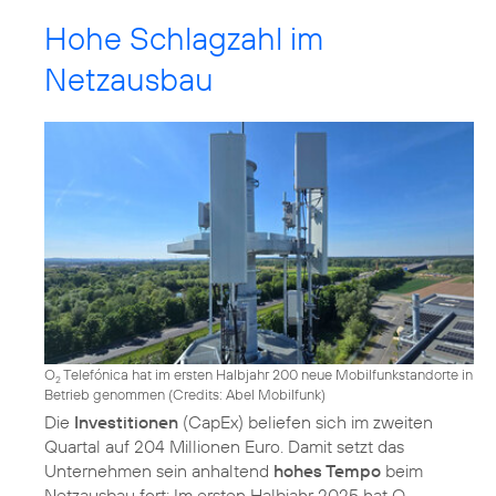
Hohe Schlagzahl im
Netzausbau
O
Telefónica hat im ersten Halbjahr 200 neue Mobilfunkstandorte in
2
Betrieb genommen (
Credits: Abel Mobilfunk
)
Die
Investitionen
(CapEx) beliefen sich im zweiten
Quartal auf 204 Millionen Euro. Damit setzt das
Unternehmen sein anhaltend
hohes Tempo
beim
Netzausbau fort: Im ersten Halbjahr 2025 hat O