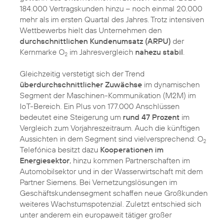
184.000 Vertragskunden hinzu – noch einmal 20.000
mehr als im ersten Quartal des Jahres. Trotz intensiven
Wettbewerbs hielt das Unternehmen den
durchschnittlichen Kundenumsatz (ARPU)
der
Kernmarke O
im Jahresvergleich
nahezu stabil
.
2
Gleichzeitig verstetigt sich der Trend
überdurchschnittlicher Zuwächse
im dynamischen
Segment der Maschinen-Kommunikation (M2M) im
IoT-Bereich. Ein Plus von 177.000 Anschlüssen
bedeutet eine Steigerung um
rund 47 Prozent
im
Vergleich zum Vorjahreszeitraum. Auch die künftigen
Aussichten in dem Segment sind vielversprechend: O
2
Telefónica besitzt dazu
Kooperationen im
Energiesektor
, hinzu kommen Partnerschaften im
Automobilsektor und in der Wasserwirtschaft mit dem
Partner Siemens. Bei Vernetzungslösungen im
Geschäftskundensegment schaffen neue Großkunden
weiteres Wachstumspotenzial. Zuletzt entschied sich
unter anderem ein europaweit tätiger großer