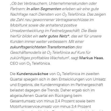
„Ob bei Verbrauchern, Unternehmenskunden oder
Partnern:
In allen Segmenten
erleben wir eine gute
Nachfrage nach Diensten von O
Telefónica. Das zeigen
2
die Zahl neu gewonnener Vertragsanschlüsse im
Mobilfunk sowie die anhaltend positive
Umsatzentwicklung im Festnetzgeschäft. Die Basis
hierfür bildet ein
sehr gutes Netz*
, das wir für unsere
Kunden immer weiter verbessern. Mit einer
zukunftsgerichteten Transformation
des
Geschäftsmodells ist O
Telefónica auf Kurs für
2
zukünftiges profitables Wachstum
“, sagt
Markus Haas
,
CEO von O
Telefónica.
2
Die
Kundenzuwächse
von O
Telefónica im zweiten
2
Quartal spiegeln sich in den Entwicklungen von Umsatz
und Ergebnis, die Kundenmigration im Partnergeschäft
belastet dagegen die Trends. Daher ergab sich im
abgelaufenen Quartal ein Rückgang beim
Gesamtumsatz von minus 2,4 Prozent sowie beim
Mobilfunkserviceumsatz von minus 3,4 Prozent