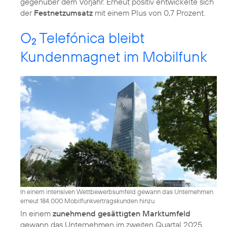
gegenüber dem Vorjahr. Erneut positiv entwickelte sich
der
Festnetzumsatz
mit einem Plus von 0,7 Prozent.
O
Telefónica bleibt
2
Kundenmagnet im Mobilfunk
In einem intensiven Wettbewerbsumfeld gewann das Unternehmen
erneut 184.000 Mobilfunkvertragskunden hinzu
In einem
zunehmend gesättigten Marktumfeld
gewann das Unternehmen im zweiten Quartal 2025