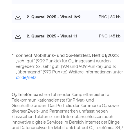
2. Quartal 2025 - Visual 16:9
PNG | 60 kb
2. Quartal 2025 - Visual 1:1
PNG | 45 kb
*
connect Mobilfunk- und 5G-Netztest, Heft 01/2025:
„sehr gut“ (909 Punkte) für O
; insgesamt wurden
2
vergeben: 2x „sehr gut“ (924 und 909 Punkte) und 1x
„überragend“ (970 Punkte). Weitere Informationen unter
o2.de/netz
O
Telefónica
ist ein führender Komplettanbieter für
2
Telekommunikationsdienste für Privat- und
Geschäftskunden. Das Portfolio der Kernmarke O
sowie
2
diverser Zweit- und Partnermarken umfasst neben
klassischen Telefonie- und Internetanschlüssen auch
innovative digitale Services im Bereich Internet der Dinge
und Datenanalyse. Im Mobilfunk betreut O
Telefónica 34,7
2