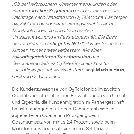
„Ob bei Verbrauchern, Unternehmenskunden oder
Partnern:
In allen Segmenten
erleben wir eine gute
Nachfrage nach Diensten von O
Telefónica. Das zeigen
2
die Zahl neu gewonnener Vertragsanschlüsse im
Mobilfunk sowie die anhaltend positive
Umsatzentwicklung im Festnetzgeschäft. Die Basis
hierfür bildet ein
sehr gutes Netz*
, das wir für unsere
Kunden immer weiter verbessern. Mit einer
zukunftsgerichteten Transformation
des
Geschäftsmodells ist O
Telefónica auf Kurs für
2
zukünftiges profitables Wachstum
“, sagt
Markus Haas
,
CEO von O
Telefónica.
2
Die
Kundenzuwächse
von O
Telefónica im zweiten
2
Quartal spiegeln sich in den Entwicklungen von Umsatz
und Ergebnis, die Kundenmigration im Partnergeschäft
belastet dagegen die Trends. Daher ergab sich im
abgelaufenen Quartal ein Rückgang beim
Gesamtumsatz von minus 2,4 Prozent sowie beim
Mobilfunkserviceumsatz von minus 3,4 Prozent