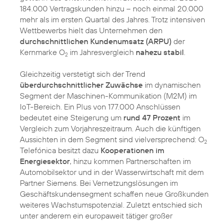
184.000 Vertragskunden hinzu – noch einmal 20.000
mehr als im ersten Quartal des Jahres. Trotz intensiven
Wettbewerbs hielt das Unternehmen den
durchschnittlichen Kundenumsatz (ARPU)
der
Kernmarke O
im Jahresvergleich
nahezu stabil
.
2
Gleichzeitig verstetigt sich der Trend
überdurchschnittlicher Zuwächse
im dynamischen
Segment der Maschinen-Kommunikation (M2M) im
IoT-Bereich. Ein Plus von 177.000 Anschlüssen
bedeutet eine Steigerung um
rund 47 Prozent
im
Vergleich zum Vorjahreszeitraum. Auch die künftigen
Aussichten in dem Segment sind vielversprechend: O
2
Telefónica besitzt dazu
Kooperationen im
Energiesektor
, hinzu kommen Partnerschaften im
Automobilsektor und in der Wasserwirtschaft mit dem
Partner Siemens. Bei Vernetzungslösungen im
Geschäftskundensegment schaffen neue Großkunden
weiteres Wachstumspotenzial. Zuletzt entschied sich
unter anderem ein europaweit tätiger großer