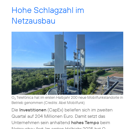
Hohe Schlagzahl im
Netzausbau
O
Telefónica hat im ersten Halbjahr 200 neue Mobilfunkstandorte in
2
Betrieb genommen (
Credits: Abel Mobilfunk
)
Die
Investitionen
(CapEx) beliefen sich im zweiten
Quartal auf 204 Millionen Euro. Damit setzt das
Unternehmen sein anhaltend
hohes Tempo
beim
Netzausbau fort: Im ersten Halbjahr 2025 hat O