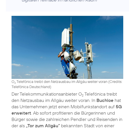
O
Telefónica treibt den Netzausbau im Allgäu weiter voran (
Credits:
2
Telefónica Deutschland
)
Der Telekommunikationsanbieter O
Telefónica treibt
2
den Netzausbau im Allgäu weiter voran. In
Buchloe
hat
das Unternehmen jetzt einen Mobilfunkstandort auf
5G
erweitert
. Ab sofort profitieren die Bürgerinnen und
Bürger sowie die zahlreichen Pendler und Reisenden in
der als
„Tor zum Allgäu“
bekannten Stadt von einer