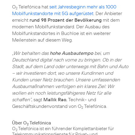
O
Telefónica hat
seit Jahresbeginn mehr als 1000
2
Mobilfunkstandorte mit 5G aufgerüstet
. Der Anbieter
erreicht
rund 98 Prozent der Bevölkerung
mit dem
modernen Mobilfunkstandard. Der Ausbau des
Mobilfunkstandortes in Buchloe ist ein weiterer
Meilenstein auf diesem Weg.
„Wir behalten das
hohe Ausbautempo
bei, um
Deutschland digital nach vorne zu bringen. Ob in der
Stadt, auf dem Land oder unterwegs mit Bahn und Auto
– wir investieren dort, wo unsere Kundinnen und
Kunden unser Netz brauchen. Unsere umfassenden
Ausbaumaßnahmen verfolgen ein klares Ziel: Wir
wollen ein noch leistungsfähigeres Netz für alle
schaffen“
, sagt
Mallik Rao
, Technik- und
Geschäftskundenvorstand von O
Telefónica.
2
Über O
Telefónica
2
O
Telefónica ist ein führender Komplettanbieter für
2
Telekommunikationsdienste für Privat- und