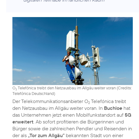
O
Telefónica treibt den Netzausbau im Allgäu weiter voran (
Credits:
2
Telefónica Deutschland
)
Der Telekommunikationsanbieter O
Telefónica treibt
2
den Netzausbau im Allgäu weiter voran. In
Buchloe
hat
das Unternehmen jetzt einen Mobilfunkstandort auf
5G
erweitert
. Ab sofort profitieren die Bürgerinnen und
Bürger sowie die zahlreichen Pendler und Reisenden in
der als
„Tor zum Allgäu“
bekannten Stadt von einer