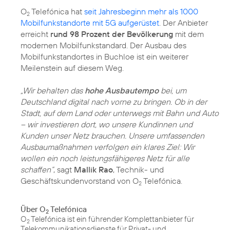
O
Telefónica hat
seit Jahresbeginn mehr als 1000
2
Mobilfunkstandorte mit 5G aufgerüstet
. Der Anbieter
erreicht
rund 98 Prozent der Bevölkerung
mit dem
modernen Mobilfunkstandard. Der Ausbau des
Mobilfunkstandortes in Buchloe ist ein weiterer
Meilenstein auf diesem Weg.
„Wir behalten das
hohe Ausbautempo
bei, um
Deutschland digital nach vorne zu bringen. Ob in der
Stadt, auf dem Land oder unterwegs mit Bahn und Auto
– wir investieren dort, wo unsere Kundinnen und
Kunden unser Netz brauchen. Unsere umfassenden
Ausbaumaßnahmen verfolgen ein klares Ziel: Wir
wollen ein noch leistungsfähigeres Netz für alle
schaffen“
, sagt
Mallik Rao
, Technik- und
Geschäftskundenvorstand von O
Telefónica.
2
Über O
Telefónica
2
O
Telefónica ist ein führender Komplettanbieter für
2
Telekommunikationsdienste für Privat- und