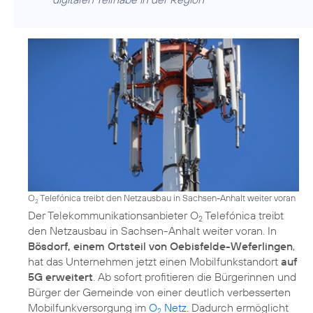
O
Telefónica treibt den Netzausbau in Sachsen-Anhalt weiter voran
2
Der Telekommunikationsanbieter O
Telefónica treibt
2
den Netzausbau in Sachsen-Anhalt weiter voran. In
Bösdorf, einem Ortsteil von Oebisfelde-Weferlingen
,
hat das Unternehmen jetzt einen Mobilfunkstandort
auf
5G erweitert
. Ab sofort profitieren die Bürgerinnen und
Bürger der Gemeinde von einer deutlich verbesserten
Mobilfunkversorgung im
O
Netz
. Dadurch ermöglicht
2