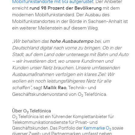
Mobilfunkstandorte mit 5G aufgerüstet
. Der Anbieter
erreicht
rund 98 Prozent der Bevölkerung
mit dem
modernen Mobilfunkstandard. Der Ausbau des
Mobilfunkstandortes in der Börde in Sachsen-Anhalt ist
ein weiterer Meilenstein auf diesem Weg.
„Wir behalten das
hohe Ausbautempo
bei, um
Deutschland digital nach vorne zu bringen. Ob in der
Stadt, auf dem Land oder unterwegs mit Bahn und Auto
– wir investieren dort, wo unsere Kundinnen und
Kunden unser Netz brauchen. Unsere umfassenden
Ausbaumaßnahmen verfolgen ein klares Ziel: Wir
wollen ein noch leistungsfähigeres Netz für alle
schaffen“
, sagt
Mallik Rao
, Technik- und
Geschäftskundenvorstand von O
Telefónica.
2
Über O
Telefónica
2
O
Telefónica ist ein führender Komplettanbieter für
2
Telekommunikationsdienste für Privat- und
Geschäftskunden. Das Portfolio der
Kernmarke O
sowie
2
diverser Zweit- und Partnermarken umfasst neben