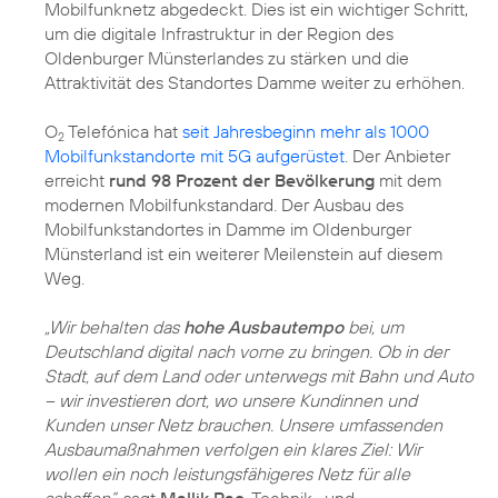
Mobilfunknetz abgedeckt. Dies ist ein wichtiger Schritt,
um die digitale Infrastruktur in der Region des
Oldenburger Münsterlandes zu stärken und die
Attraktivität des Standortes Damme weiter zu erhöhen.
O
Telefónica hat
seit Jahresbeginn mehr als 1000
2
Mobilfunkstandorte mit 5G aufgerüstet
. Der Anbieter
erreicht
rund 98 Prozent der Bevölkerung
mit dem
modernen Mobilfunkstandard. Der Ausbau des
Mobilfunkstandortes in Damme im Oldenburger
Münsterland ist ein weiterer Meilenstein auf diesem
Weg.
„Wir behalten das
hohe Ausbautempo
bei, um
Deutschland digital nach vorne zu bringen. Ob in der
Stadt, auf dem Land oder unterwegs mit Bahn und Auto
– wir investieren dort, wo unsere Kundinnen und
Kunden unser Netz brauchen. Unsere umfassenden
Ausbaumaßnahmen verfolgen ein klares Ziel: Wir
wollen ein noch leistungsfähigeres Netz für alle
schaffen“
, sagt
Mallik Rao
, Technik- und