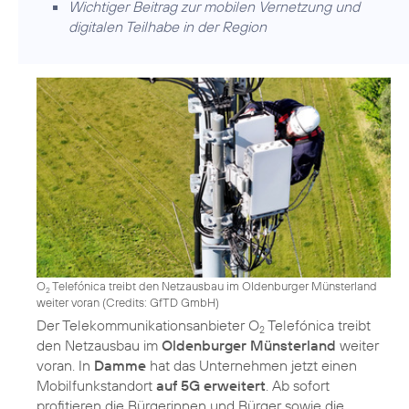
Wichtiger Beitrag zur mobilen Vernetzung und
digitalen Teilhabe in der Region
O
Telefónica treibt den Netzausbau im Oldenburger Münsterland
2
weiter voran (
Credits: GfTD GmbH
)
Der Telekommunikationsanbieter O
Telefónica treibt
2
den Netzausbau im
Oldenburger Münsterland
weiter
voran. In
Damme
hat das Unternehmen jetzt einen
Mobilfunkstandort
auf 5G erweitert
. Ab sofort
profitieren die Bürgerinnen und Bürger sowie die