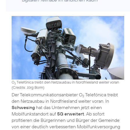
O
Telefónica treibt den Netzausbau in Nordfriesland weiter voran
2
(
Credits: Jörg Borm
)
Der Telekommunikationsanbieter O
Telefónica treibt
2
den Netzausbau in Nordfriesland weiter voran. In
Schwesing
hat das Unternehmen jetzt einen
Mobilfunkstandort auf
5G erweitert
. Ab sofort
profitieren die Bürgerinnen und Bürger der Gemeinde
von einer deutlich verbesserten Mobilfunkversorgung