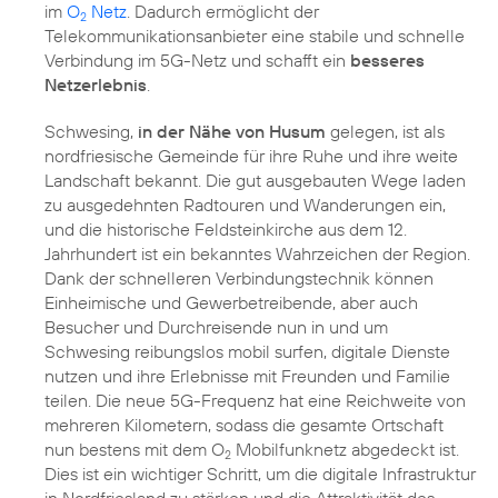
im
O
Netz
. Dadurch ermöglicht der
2
Telekommunikationsanbieter eine stabile und schnelle
Verbindung im 5G-Netz und schafft ein
besseres
Netzerlebnis
.
Schwesing,
in der Nähe von Husum
gelegen, ist als
nordfriesische Gemeinde für ihre Ruhe und ihre weite
Landschaft bekannt. Die gut ausgebauten Wege laden
zu ausgedehnten Radtouren und Wanderungen ein,
und die historische Feldsteinkirche aus dem 12.
Jahrhundert ist ein bekanntes Wahrzeichen der Region.
Dank der schnelleren Verbindungstechnik können
Einheimische und Gewerbetreibende, aber auch
Besucher und Durchreisende nun in und um
Schwesing reibungslos mobil surfen, digitale Dienste
nutzen und ihre Erlebnisse mit Freunden und Familie
teilen. Die neue 5G-Frequenz hat eine Reichweite von
mehreren Kilometern, sodass die gesamte Ortschaft
nun bestens mit dem O
Mobilfunknetz abgedeckt ist.
2
Dies ist ein wichtiger Schritt, um die digitale Infrastruktur
in Nordfriesland zu stärken und die Attraktivität des