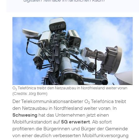
O
Telefónica treibt den Netzausbau in Nordfriesland weiter voran
2
(
Credits: Jörg Borm
)
Der Telekommunikationsanbieter O
Telefónica treibt
2
den Netzausbau in Nordfriesland weiter voran. In
Schwesing
hat das Unternehmen jetzt einen
Mobilfunkstandort auf
5G erweitert
. Ab sofort
profitieren die Bürgerinnen und Bürger der Gemeinde
von einer deutlich verbesserten Mobilfunkversorgung