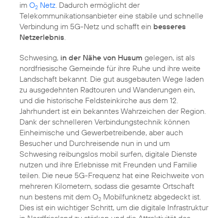
im
O
Netz
. Dadurch ermöglicht der
2
Telekommunikationsanbieter eine stabile und schnelle
Verbindung im 5G-Netz und schafft ein
besseres
Netzerlebnis
.
Schwesing,
in der Nähe von Husum
gelegen, ist als
nordfriesische Gemeinde für ihre Ruhe und ihre weite
Landschaft bekannt. Die gut ausgebauten Wege laden
zu ausgedehnten Radtouren und Wanderungen ein,
und die historische Feldsteinkirche aus dem 12.
Jahrhundert ist ein bekanntes Wahrzeichen der Region.
Dank der schnelleren Verbindungstechnik können
Einheimische und Gewerbetreibende, aber auch
Besucher und Durchreisende nun in und um
Schwesing reibungslos mobil surfen, digitale Dienste
nutzen und ihre Erlebnisse mit Freunden und Familie
teilen. Die neue 5G-Frequenz hat eine Reichweite von
mehreren Kilometern, sodass die gesamte Ortschaft
nun bestens mit dem O
Mobilfunknetz abgedeckt ist.
2
Dies ist ein wichtiger Schritt, um die digitale Infrastruktur
in Nordfriesland zu stärken und die Attraktivität des