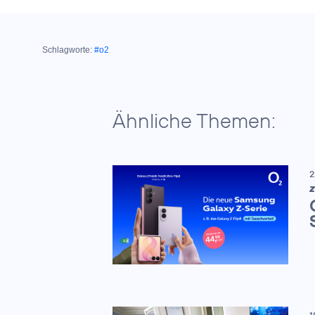
Schlagworte:
#o2
Ähnliche Themen:
2
Z
1