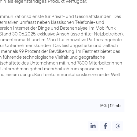
hin als eigenständiges Produkt verfügbar.
kommunikationsdienste für Privat- und Geschäftskunden. Das
nermarken umfasst neben klassischen Telefonie- und
Bereich Internet der Dinge und Datenanalyse. Im Mobilfunk
Stand 30.06.2025, exklusive Anschlüsse dritter Netzbetreiber).
sumentenmarkt und im Markt für innovative Partnerangebote
für Unternehmenskunden. Das leistungsstarke und vielfach
ehr als 99 Prozent der Bevölkerung. Im Festnetz bietet das
 führende technologische Vielfalt und geografische
irtschaftete das Unternehmen mit rund 7800 Mitarbeiterinnen
Das Unternehmen gehört mehrheitlich zum spanischen
drid, einem der großen Telekommunikationskonzerne der Welt.
JPG | 12 mb