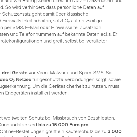
Inhalte wie Betrugsseiten direkt im Netz – DNS-basiert und
. So wird verhindert, dass persönliche Daten auf
Schutzansatz geht damit über klassische
rewalls lokal arbeiten, setzt O₂ auf netzseitige
 per SMS, E-Mail oder Hinweisseite. Zusätzlich
ressen und Telefonnummern auf bekannte Datenlecks. Er
tekonfigurationen und greift selbst bei veralteter
u
drei Geräte
vor Viren, Malware und Spam-SMS. Sie
 des O
Netzes
für geschützte Verbindungen sorgt, sowie
2
ugserkennung. Um die Gerätesicherheit zu nutzen, muss
en Endgeräten installiert werden.
et weltweiten Schutz bei Missbrauch von Bezahldaten.
 Kundendaten sind
bis zu 15.000 Euro pro
 Online-Bestellungen greift ein Käuferschutz bis zu
3.000