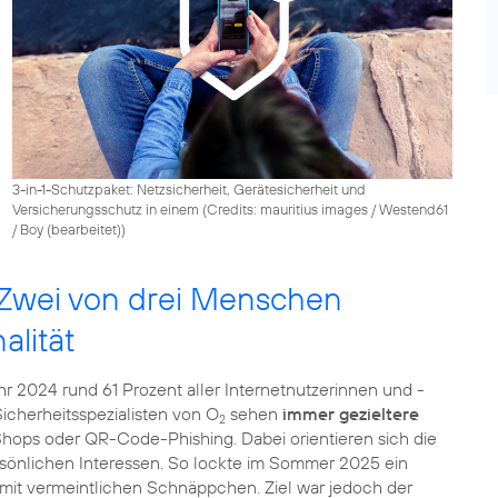
3-in-1-Schutzpaket: Netzsicherheit, Gerätesicherheit und
Versicherungsschutz in einem (
Credits: mauritius images / Westend61
/ Boy (bearbeitet)
)
– Zwei von drei Menschen
alität
r 2024 rund 61 Prozent aller Internetnutzerinnen und -
Sicherheitsspezialisten von O
sehen
immer gezieltere
2
hops oder QR-Code-Phishing. Dabei orientieren sich die
rsönlichen Interessen. So lockte im Sommer 2025 ein
 mit vermeintlichen Schnäppchen. Ziel war jedoch der