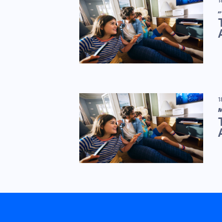
„
1
M