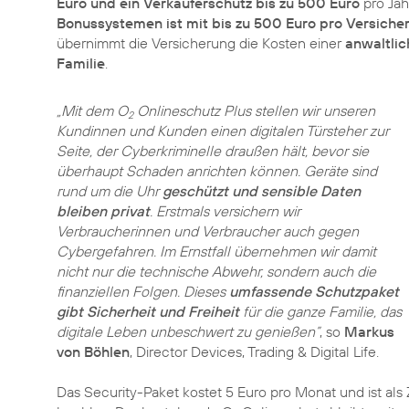
Euro und ein Verkäuferschutz bis zu 500 Euro
pro Jah
Bonussystemen ist mit bis zu 500 Euro pro Versiche
übernimmt die Versicherung die Kosten einer
anwaltlic
Familie
.
„Mit dem O
Onlineschutz Plus stellen wir unseren
2
Kundinnen und Kunden einen digitalen Türsteher zur
Seite, der Cyberkriminelle draußen hält, bevor sie
überhaupt Schaden anrichten können. Geräte sind
rund um die Uhr
geschützt und sensible Daten
bleiben privat
. Erstmals versichern wir
Verbraucherinnen und Verbraucher auch gegen
Cybergefahren. Im Ernstfall übernehmen wir damit
nicht nur die technische Abwehr, sondern auch die
finanziellen Folgen. Dieses
umfassende Schutzpaket
gibt Sicherheit und Freiheit
für die ganze Familie, das
digitale Leben unbeschwert zu genießen”
, so
Markus
von Böhlen
, Director Devices, Trading & Digital Life.
Das Security-Paket kostet 5 Euro pro Monat und ist als 