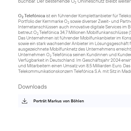
buchbar. Der bestehende O
Onlineschutz bleibt weiter
2
O
Telefónica
ist ein führender Komplettanbieter für Tele
2
Portfolio der Kernmarke O
sowie diverser Zweit- und Part
2
Internetanschlüssen auch innovative digitale Services im 
betreut O
Telefónica 34,7 Millionen Mobilfunkanschlüsse (
2
Das Unternehmen ist führender Mobilfunkanbieter im Kon
sowie ein stark wachsender Anbieter im Lösungsgeschäft 
ausgezeichnete Mobilfunknetz des Unternehmens erreicht m
Unternehmen O
Telefónica seinen Kundinnen und Kunden
2
Verfügbarkeit in Deutschland. Im Geschäftsjahr 2024 erw
und Mitarbeitern einen Umsatz von 8,5 Milliarden Euro. 
Telekommunikationskonzern Telefónica S.A. mit Sitz in Ma
Downloads
Porträt Markus von Böhlen