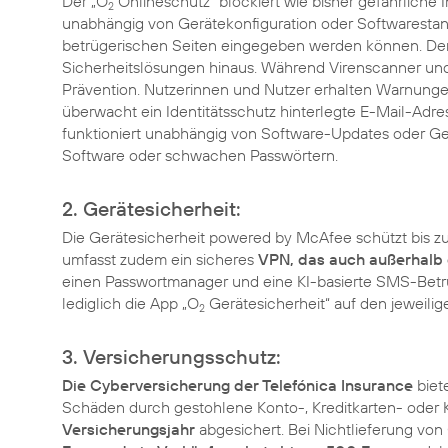
Der „O
Onlineschutz“ blockiert wie bisher gefährliche 
2
unabhängig von Gerätekonfiguration oder Softwarestand
betrügerischen Seiten eingegeben werden können. Der 
Sicherheitslösungen hinaus. Während Virenscanner und Fi
Prävention. Nutzerinnen und Nutzer erhalten Warnungen
überwacht ein Identitätsschutz hinterlegte E-Mail-Ad
funktioniert unabhängig von Software-Updates oder Gerä
Software oder schwachen Passwörtern.
2. Gerätesicherheit:
Die Gerätesicherheit powered by McAfee schützt bis z
umfasst zudem ein sicheres
VPN, das auch außerhalb
einen Passwortmanager und eine KI-basierte SMS-Betr
lediglich die App „O
Gerätesicherheit“ auf den jeweilig
2
3. Versicherungsschutz:
Die Cyberversicherung der Telefónica Insurance
biet
Schäden durch gestohlene Konto-, Kreditkarten- oder
Versicherungsjahr
abgesichert. Bei Nichtlieferung von