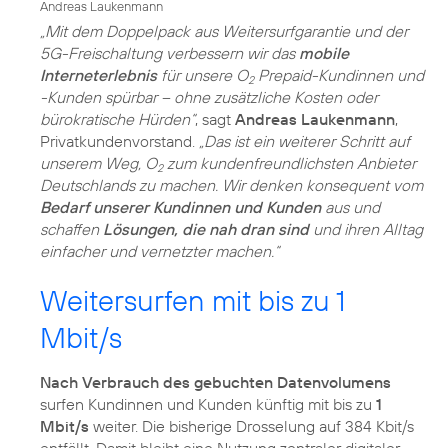
Andreas Laukenmann
„Mit dem Doppelpack aus Weitersurfgarantie und der
5G-Freischaltung verbessern wir das
mobile
Interneterlebnis
für unsere O
Prepaid-Kundinnen und
2
-Kunden spürbar – ohne zusätzliche Kosten oder
bürokratische Hürden“
, sagt
Andreas Laukenmann
,
Privatkundenvorstand.
„Das ist ein weiterer Schritt auf
unserem Weg, O
zum kundenfreundlichsten Anbieter
2
Deutschlands zu machen. Wir denken konsequent vom
Bedarf unserer Kundinnen und Kunden
aus und
schaffen
Lösungen, die nah dran sind
und ihren Alltag
einfacher und vernetzter machen.“
Weitersurfen mit bis zu 1
Mbit/s
Nach Verbrauch des gebuchten Datenvolumens
surfen Kundinnen und Kunden künftig mit bis zu
1
Mbit/s
weiter. Die bisherige Drosselung auf 384 Kbit/s
entfällt. Damit bleibt eine Nutzung zentraler digitaler