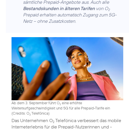
sämtliche Prepaid-Angebote aus. Auch alle
Bestandskunden in älteren Tarifen
von O
2
Prepaid erhalten automatisch Zugang zum 5G-
Netz – ohne Zusatzkosten.
Ab dem 3. September führt O
eine erhöhte
2
Weitersurfgeschwindigkeit und 5G für alle Prepaid-Tarife ein
(
Credits: O
Telefónica
)
2
Das Unternehmen O
Telefónica verbessert das mobile
2
Interneterlebnis für die Prepaid-Nutzerinnen und -