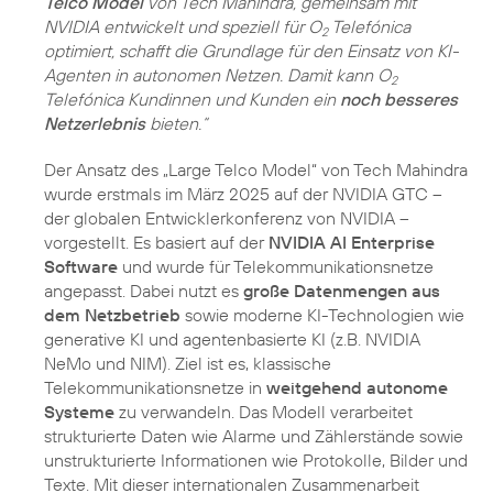
Telco Model
von Tech Mahindra, gemeinsam mit
NVIDIA entwickelt und speziell für O
Telefónica
2
optimiert, schafft die Grundlage für den Einsatz von KI-
Agenten in autonomen Netzen. Damit kann O
2
Telefónica Kundinnen und Kunden ein
noch besseres
Netzerlebnis
bieten.“
Der Ansatz des „Large Telco Model“ von Tech Mahindra
wurde erstmals im März 2025 auf der NVIDIA GTC –
der globalen Entwicklerkonferenz von NVIDIA –
vorgestellt. Es basiert auf der
NVIDIA AI Enterprise
Software
und wurde für Telekommunikationsnetze
angepasst. Dabei nutzt es
große Datenmengen aus
dem Netzbetrieb
sowie moderne KI-Technologien wie
generative KI und agentenbasierte KI (z.B. NVIDIA
NeMo und NIM). Ziel ist es, klassische
Telekommunikationsnetze in
weitgehend autonome
Systeme
zu verwandeln. Das Modell verarbeitet
strukturierte Daten wie Alarme und Zählerstände sowie
unstrukturierte Informationen wie Protokolle, Bilder und
Texte. Mit dieser internationalen Zusammenarbeit