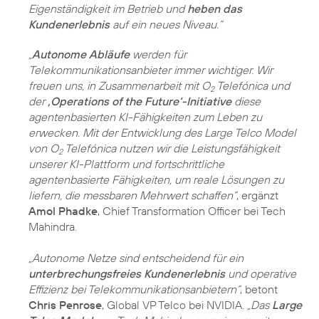
Eigenständigkeit im Betrieb und
heben das
Kundenerlebnis
auf ein neues Niveau.“
„
Autonome Abläufe
werden für
Telekommunikationsanbieter immer wichtiger. Wir
freuen uns, in Zusammenarbeit mit O
Telefónica und
2
der
‚Operations of the Future‘-Initiative
diese
agentenbasierten KI-Fähigkeiten zum Leben zu
erwecken. Mit der Entwicklung des Large Telco Model
von O
Telefónica nutzen wir die Leistungsfähigkeit
2
unserer KI-Plattform und fortschrittliche
agentenbasierte Fähigkeiten, um reale Lösungen zu
liefern, die messbaren Mehrwert schaffen“
, ergänzt
Amol Phadke
, Chief Transformation Officer bei Tech
Mahindra.
„Autonome Netze sind entscheidend für ein
unterbrechungsfreies Kundenerlebnis
und operative
Effizienz bei Telekommunikationsanbietern“
, betont
Chris Penrose
, Global VP Telco bei NVIDIA.
„Das
Large