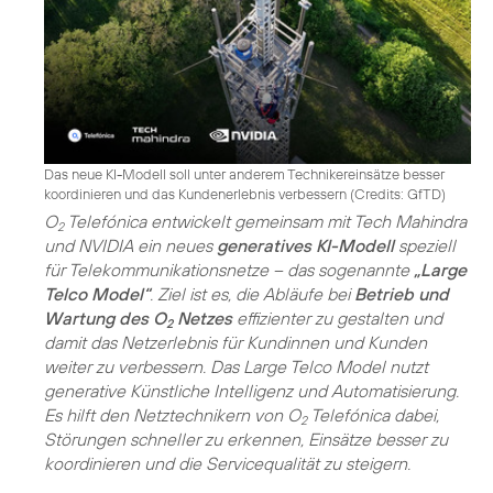
Das neue KI-Modell soll unter anderem Technikereinsätze besser
koordinieren und das Kundenerlebnis verbessern (
Credits: GfTD
)
O
Telefónica entwickelt gemeinsam mit Tech Mahindra
2
und NVIDIA ein neues
generatives KI-Modell
speziell
für Telekommunikationsnetze – das sogenannte
„Large
Telco Model“
. Ziel ist es, die Abläufe bei
Betrieb und
Wartung des O
Netzes
effizienter zu gestalten und
2
damit das Netzerlebnis für Kundinnen und Kunden
weiter zu verbessern. Das Large Telco Model nutzt
generative Künstliche Intelligenz und Automatisierung.
Es hilft den Netztechnikern von O
Telefónica dabei,
2
Störungen schneller zu erkennen, Einsätze besser zu
koordinieren und die Servicequalität zu steigern.