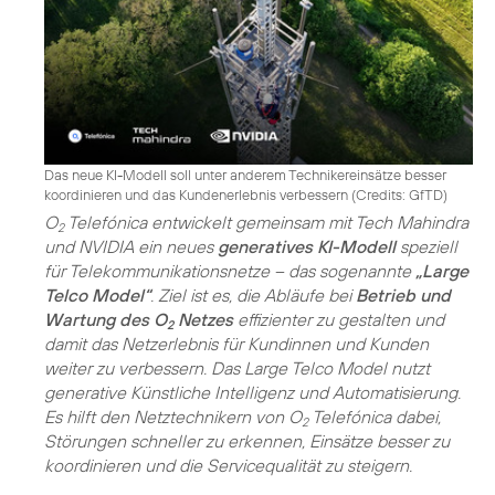
Das neue KI-Modell soll unter anderem Technikereinsätze besser
koordinieren und das Kundenerlebnis verbessern (
Credits: GfTD
)
O
Telefónica entwickelt gemeinsam mit Tech Mahindra
2
und NVIDIA ein neues
generatives KI-Modell
speziell
für Telekommunikationsnetze – das sogenannte
„Large
Telco Model“
. Ziel ist es, die Abläufe bei
Betrieb und
Wartung des O
Netzes
effizienter zu gestalten und
2
damit das Netzerlebnis für Kundinnen und Kunden
weiter zu verbessern. Das Large Telco Model nutzt
generative Künstliche Intelligenz und Automatisierung.
Es hilft den Netztechnikern von O
Telefónica dabei,
2
Störungen schneller zu erkennen, Einsätze besser zu
koordinieren und die Servicequalität zu steigern.