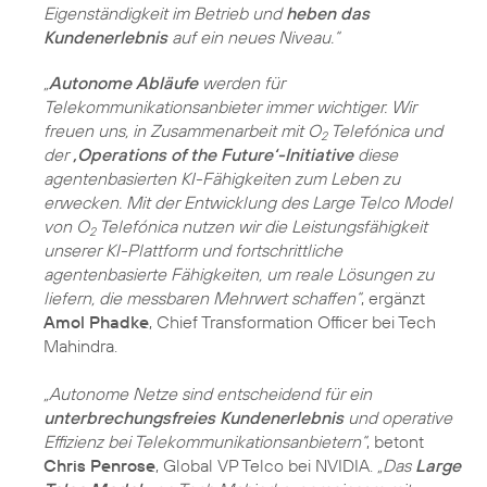
Eigenständigkeit im Betrieb und
heben das
Kundenerlebnis
auf ein neues Niveau.“
„
Autonome Abläufe
werden für
Telekommunikationsanbieter immer wichtiger. Wir
freuen uns, in Zusammenarbeit mit O
Telefónica und
2
der
‚Operations of the Future‘-Initiative
diese
agentenbasierten KI-Fähigkeiten zum Leben zu
erwecken. Mit der Entwicklung des Large Telco Model
von O
Telefónica nutzen wir die Leistungsfähigkeit
2
unserer KI-Plattform und fortschrittliche
agentenbasierte Fähigkeiten, um reale Lösungen zu
liefern, die messbaren Mehrwert schaffen“
, ergänzt
Amol Phadke
, Chief Transformation Officer bei Tech
Mahindra.
„Autonome Netze sind entscheidend für ein
unterbrechungsfreies Kundenerlebnis
und operative
Effizienz bei Telekommunikationsanbietern“
, betont
Chris Penrose
, Global VP Telco bei NVIDIA.
„Das
Large