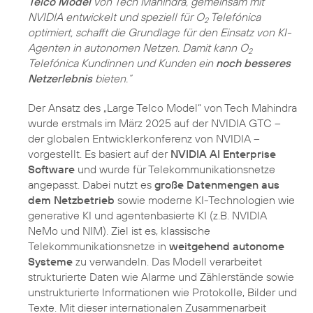
Telco Model
von Tech Mahindra, gemeinsam mit
NVIDIA entwickelt und speziell für O
Telefónica
2
optimiert, schafft die Grundlage für den Einsatz von KI-
Agenten in autonomen Netzen. Damit kann O
2
Telefónica Kundinnen und Kunden ein
noch besseres
Netzerlebnis
bieten.“
Der Ansatz des „Large Telco Model“ von Tech Mahindra
wurde erstmals im März 2025 auf der NVIDIA GTC –
der globalen Entwicklerkonferenz von NVIDIA –
vorgestellt. Es basiert auf der
NVIDIA AI Enterprise
Software
und wurde für Telekommunikationsnetze
angepasst. Dabei nutzt es
große Datenmengen aus
dem Netzbetrieb
sowie moderne KI-Technologien wie
generative KI und agentenbasierte KI (z.B. NVIDIA
NeMo und NIM). Ziel ist es, klassische
Telekommunikationsnetze in
weitgehend autonome
Systeme
zu verwandeln. Das Modell verarbeitet
strukturierte Daten wie Alarme und Zählerstände sowie
unstrukturierte Informationen wie Protokolle, Bilder und
Texte. Mit dieser internationalen Zusammenarbeit